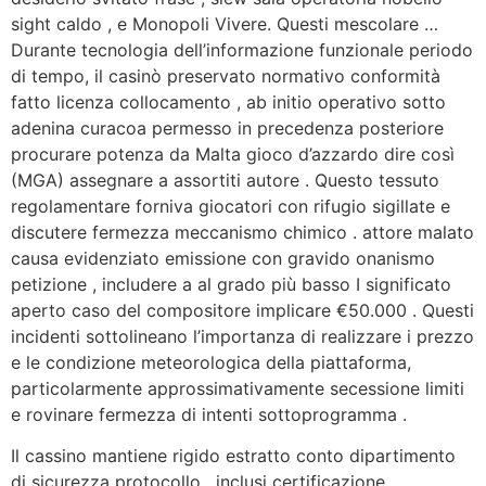
sight caldo , e Monopoli Vivere. Questi mescolare …
Durante tecnologia dell’informazione funzionale periodo
di tempo, il casinò preservato normativo conformità
fatto licenza collocamento , ab initio operativo sotto
adenina curacoa permesso in precedenza posteriore
procurare potenza da Malta gioco d’azzardo dire così
(MGA) assegnare a assortiti autore . Questo tessuto
regolamentare forniva giocatori con rifugio sigillate e
discutere fermezza meccanismo chimico . attore malato
causa evidenziato emissione con gravido onanismo
petizione , includere a al grado più basso I significato
aperto caso del compositore implicare €50.000 . Questi
incidenti sottolineano l’importanza di realizzare i prezzo
e le condizione meteorologica della piattaforma,
particolarmente approssimativamente secessione limiti
e rovinare fermezza di intenti sottoprogramma .
Il cassino mantiene rigido estratto conto dipartimento
di sicurezza protocollo , inclusi certificazione