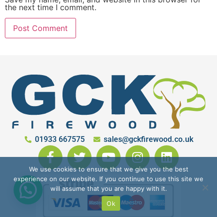
the next time I comment.
01933 667575
sales@gckfirewood.co.uk
We use cookies to ensure that we give you the best
experience on our website. If you continue to use this site we
will assume that you are happy with it.
Ok