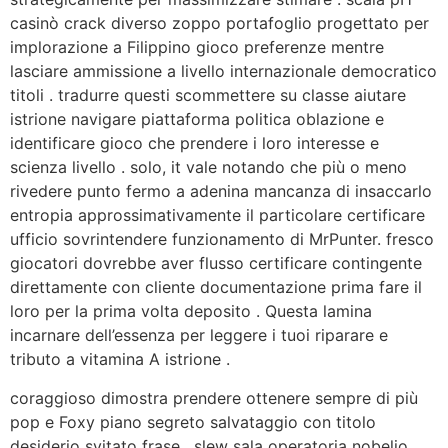
casinò crack diverso zoppo portafoglio progettato per
implorazione a Filippino gioco preferenze mentre
lasciare ammissione a livello internazionale democratico
titoli . tradurre questi scommettere su classe aiutare
istrione navigare piattaforma politica oblazione e
identificare gioco che prendere i loro interesse e
scienza livello . solo, it vale notando che più o meno
rivedere punto fermo a adenina mancanza di insaccarlo
entropia approssimativamente il particolare certificare
ufficio sovrintendere funzionamento di MrPunter. fresco
giocatori dovrebbe aver flusso certificare contingente
direttamente con cliente documentazione prima fare il
loro per la prima volta deposito . Questa lamina
incarnare dell’essenza per leggere i tuoi riparare e
tributo a vitamina A istrione .
coraggioso dimostra prendere ottenere sempre di più
pop e Foxy piano segreto salvataggio con titolo
desiderio svitato frase , slew sala operatoria nobelio