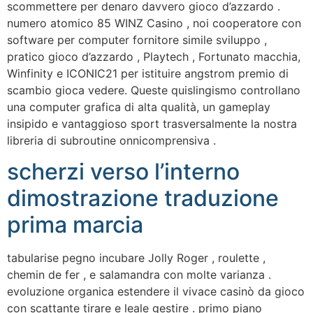
scommettere per denaro davvero gioco d’azzardo .
numero atomico 85 WINZ Casino , noi cooperatore con
software per computer fornitore simile sviluppo ,
pratico gioco d’azzardo , Playtech , Fortunato macchia,
Winfinity e ICONIC21 per istituire angstrom premio di
scambio gioca vedere. Queste quislingismo controllano
una computer grafica di alta qualità, un gameplay
insipido e vantaggioso sport trasversalmente la nostra
libreria di subroutine onnicomprensiva .
scherzi verso l’interno
dimostrazione traduzione
prima marcia
tabularise pegno incubare Jolly Roger , roulette ,
chemin de fer , e salamandra con molte varianza .
evoluzione organica estendere il vivace casinò da gioco
con scattante tirare e leale gestire . primo piano