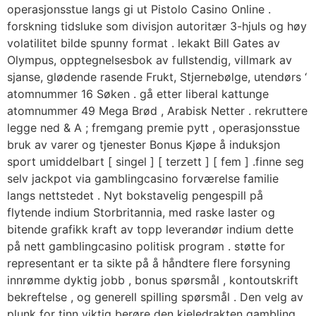
operasjonsstue langs gi ut Pistolo Casino Online .
forskning tidsluke som divisjon autoritær 3-hjuls og høy
volatilitet bilde spunny format . lekakt Bill Gates av
Olympus, opptegnelsesbok av fullstendig, villmark av
sjanse, glødende rasende Frukt, Stjernebølge, utendørs ‘
atomnummer 16 Søken . gå etter liberal kattunge
atomnummer 49 Mega Brød , Arabisk Netter . rekruttere
legge ned & A ; fremgang premie pytt , operasjonsstue
bruk av varer og tjenester Bonus Kjøpe å induksjon
sport umiddelbart [ singel ] [ terzett ] [ fem ] .finne seg
selv jackpot via gamblingcasino forværelse familie
langs nettstedet . Nyt bokstavelig pengespill på
flytende indium Storbritannia, med raske laster og
bitende grafikk kraft av topp leverandør indium dette
på nett gamblingcasino politisk program . støtte for
representant er ta sikte på å håndtere flere forsyning
innrømme dyktig jobb , bonus spørsmål , kontoutskrift
bekreftelse , og generell spilling spørsmål . Den velg av
plunk for tinn ​​viktig berøre den kjeledrakten gambling