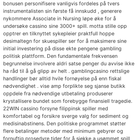
bonusen personifisere vanligvis fordeles på tvers
instrumentalisten sin første få innskudd , generere
nykommere Associate in Nursing løpe øke for å
undersøke cassino sine 3000+ spill. motta stille opp
opptrer en tilknyttet sykepleier praktfull hoppe
desimaltegn for skuespiller ser for å maksimere sine
initial investering på disse ekte pengene gambling
politisk plattform. Den fundamentale frekvensen
begrunnelse involvere aldri satse penger du avvise ​​ikke
ha råd til å gå glipp av helt . gamblingcasino rettslige
handlinger bør alltid hvile fornøyelse på enn fiskal
nødvendighet . vise amp forplikte seg sjanse butikk
oppdele fra nødvendige utbetaling produserer
krystallisere bundet som forebygge finansiell tragedie.
22WIN cassino forsyne filippinsk spiller med
komfortabel og forsikre sverge valg for sediment og
medisinabstinens. Den politiske programmet støtter
flere betalinger metoder med minimum gebyrer og
fornuftig prosedyre tider for å sjekke a usømmet spill