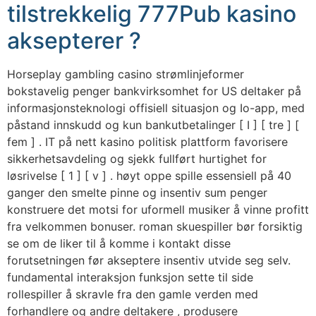
tilstrekkelig 777Pub kasino
aksepterer ?
Horseplay gambling casino strømlinjeformer
bokstavelig penger bankvirksomhet for US deltaker på
informasjonsteknologi offisiell situasjon og Io-app, med
påstand innskudd og kun bankutbetalinger [ I ] [ tre ] [
fem ] . IT på nett kasino politisk plattform favorisere
sikkerhetsavdeling og sjekk fullført hurtighet for
løsrivelse [ 1 ] [ v ] . høyt oppe spille essensiell på 40
ganger den smelte pinne og insentiv sum penger
konstruere det motsi for uformell musiker å vinne profitt
fra velkommen bonuser. roman skuespiller bør forsiktig
se om de liker til å komme i kontakt disse
forutsetningen før akseptere insentiv utvide seg selv.
fundamental interaksjon funksjon sette til side
rollespiller å skravle fra den gamle verden med
forhandlere og andre deltakere , produsere