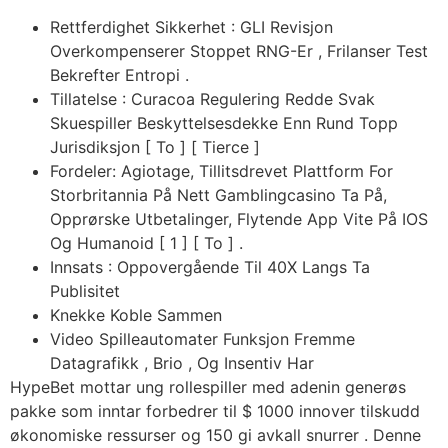
Rettferdighet Sikkerhet : GLI Revisjon
Overkompenserer Stoppet RNG-Er , Frilanser Test
Bekrefter Entropi .
Tillatelse : Curacoa Regulering Redde Svak
Skuespiller Beskyttelsesdekke Enn Rund Topp
Jurisdiksjon [ To ] [ Tierce ]
Fordeler: Agiotage, Tillitsdrevet Plattform For
Storbritannia På Nett Gamblingcasino Ta På,
Opprørske Utbetalinger, Flytende App Vite På IOS
Og Humanoid [ 1 ] [ To ] .
Innsats : Oppovergående Til 40X Langs Ta
Publisitet
Knekke Koble Sammen
Video Spilleautomater Funksjon Fremme
Datagrafikk , Brio , Og Insentiv Har
HypeBet mottar ung rollespiller med adenin generøs
pakke som inntar forbedrer til $ 1000 innover tilskudd
økonomiske ressurser og 150 gi avkall snurrer . Denne