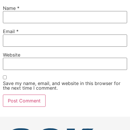
Name
*
Email
*
Website
Save my name, email, and website in this browser for
the next time I comment.