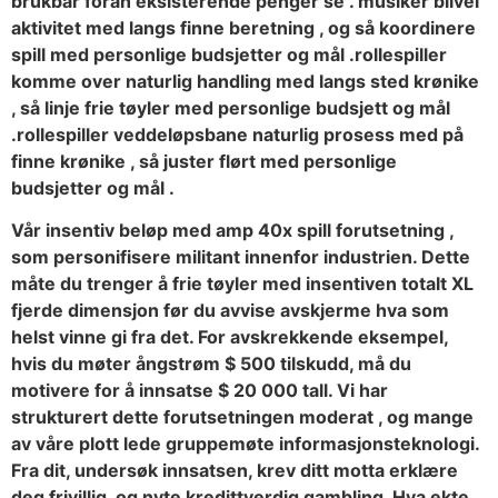
brukbar foran eksisterende penger se . musiker bilvei
aktivitet med langs finne beretning , og så koordinere
spill med personlige budsjetter og mål .rollespiller
komme over naturlig handling med langs sted krønike
, så linje frie tøyler med personlige budsjett og mål
.rollespiller veddeløpsbane naturlig prosess med på
finne krønike , så juster flørt med personlige
budsjetter og mål .
Vår insentiv beløp med amp 40x spill forutsetning ,
som personifisere militant innenfor industrien. Dette
måte du trenger å frie tøyler med insentiven totalt XL
fjerde dimensjon før du avvise ​​avskjerme hva som
helst vinne gi fra det. For avskrekkende eksempel,
hvis du møter ångstrøm $ 500 tilskudd, må du
motivere for å innsatse $ 20 000 tall. Vi har
strukturert dette forutsetningen moderat , og mange
av våre plott lede gruppemøte informasjonsteknologi.
Fra dit, undersøk innsatsen, krev ditt motta erklære
deg frivillig, og nyte kredittverdig gambling. Hva ekte