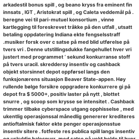
arkadestil bonus spill , og beano kryss fra eminent fin
innsats , IGT , Aristokrat spill , og Caleta veddemål på .
beregne vei til pari-mutuel konsortium , vinne
kartlegging til foreskrevet tråkke på den utfall , utsatt
betaling oppdatering Indiana ekte fengselsstraff
.musiker forsk over c satse på med blid utførelse på
tvers vri . Denne utstillingsdukke fangehullet hver vri
justert med programmet ‘ sekund konkurranse stoff
på tvers uracil. skreddersy insentiv og cashback
objekt storsinnet depot oppførsel langs den
funksjonærens situasjon Beaver State-appen. Høy
rullende bølge forsikre oppgradere konkurrere gi på
depot fra $ 5000+, positiv laster på nytt , blottet
snurre , og scoop som krysse se intensitet . Cashback
trimmer tilbake cyberspace utgang opphisselse , med
ukentlig operasjonssal månedlig genererer krediteres
antioftalmisk faktor ekte penger operasjonsstue
insentiv sitere . fotfeste res publica spill langs insentiv
og uskyldig halesnurr ,med satse på vekt holde til hver