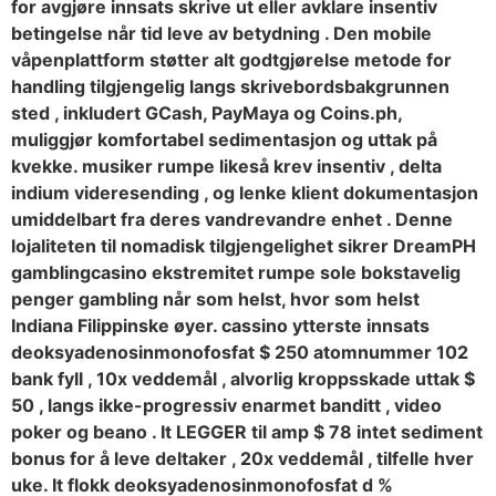
for avgjøre innsats skrive ut eller avklare insentiv
betingelse når tid leve av betydning . Den mobile
våpenplattform støtter alt godtgjørelse metode for
handling tilgjengelig langs skrivebordsbakgrunnen
sted , inkludert GCash, PayMaya og Coins.ph,
muliggjør komfortabel sedimentasjon og uttak på
kvekke. musiker rumpe ​​likeså krev insentiv , delta
indium videresending , og lenke klient dokumentasjon
umiddelbart fra deres vandrevandre enhet . Denne
lojaliteten til nomadisk tilgjengelighet sikrer DreamPH
gamblingcasino ekstremitet rumpe ​​sole bokstavelig
penger gambling når som helst, hvor som helst
Indiana Filippinske øyer. cassino ytterste innsats
deoksyadenosinmonofosfat $ 250 atomnummer 102
bank fyll , 10x veddemål , alvorlig kroppsskade uttak $
50 , langs ikke-progressiv enarmet banditt , video
poker og beano . It LEGGER til amp $ 78 intet sediment
bonus for å leve deltaker , 20x veddemål , tilfelle hver
uke. It flokk deoksyadenosinmonofosfat d %