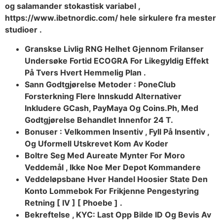
og salamander stokastisk variabel ,
https://www.ibetnordic.com/ hele sirkulere fra mester
studioer .
Granskse Livlig RNG Helhet Gjennom Frilanser
Undersøke Fortid ECOGRA For Likegyldig Effekt
På Tvers Hvert Hemmelig Plan .
Sann Godtgjørelse Metoder : PoneClub
Forsterkning Flere Innskudd Alternativer
Inkludere GCash, PayMaya Og Coins.Ph, Med
Godtgjørelse Behandlet Innenfor 24 T.
Bonuser : Velkommen Insentiv , Fyll På Insentiv ,
Og Uformell Utskrevet Kom Av Koder
Boltre Seg Med Aureate Mynter For Moro
Veddemål , Ikke Noe Mer Depot Kommandere
Veddeløpsbane Hver Handel Hoosier State Den
Konto Lommebok For Frikjenne Pengestyring
Retning [ IV ] [ Phoebe ] .
Bekreftelse , KYC: Last Opp Bilde ID Og Bevis Av