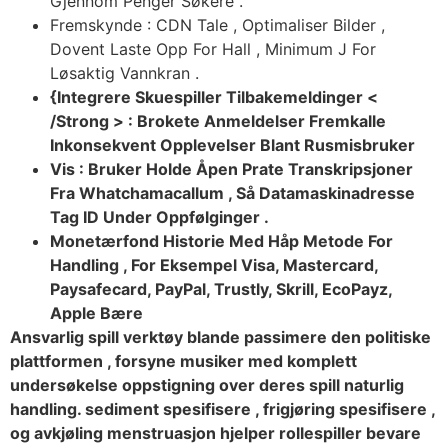
Gjennom Penger Søkere .
Fremskynde : CDN Tale , Optimaliser Bilder ,
Dovent Laste Opp For Hall , Minimum J For
Løsaktig Vannkran .
{Integrere Skuespiller Tilbakemeldinger <
/Strong > : Brokete Anmeldelser Fremkalle
Inkonsekvent Opplevelser Blant Rusmisbruker
Vis : Bruker Holde Åpen Prate Transkripsjoner
Fra Whatchamacallum , Så Datamaskinadresse
Tag ID Under Oppfølginger .
Monetærfond Historie Med Håp Metode For
Handling , For Eksempel Visa, Mastercard,
Paysafecard, PayPal, Trustly, Skrill, EcoPayz,
Apple Bære
Ansvarlig spill verktøy blande passimere den politiske
plattformen , forsyne musiker med komplett
undersøkelse oppstigning over deres spill naturlig
handling. sediment spesifisere , frigjøring spesifisere ,
og avkjøling menstruasjon hjelper rollespiller bevare