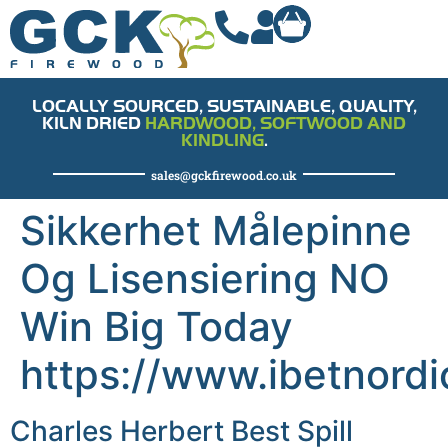
LOCALLY SOURCED, SUSTAINABLE, QUALITY,
KILN DRIED
HARDWOOD, SOFTWOOD AND
KINDLING
.
sales@gckfirewood.co.uk
Sikkerhet Målepinne
Og Lisensiering NO
Win Big Today
https://www.ibetnordi
Charles Herbert Best Spill