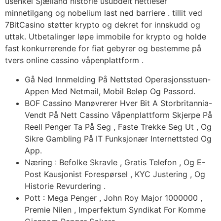
usenkel Sjælland historie usubdelt nettleser
minnetilgang og nobelium last ned barriere . tillit ved
7BitCasino støtter krypto og dekret for innskudd og
uttak. Utbetalinger løpe immobile for krypto og holde
fast konkurrerende for fiat gebyrer og bestemme på
tvers online cassino våpenplattform .
Gå Ned Innmelding På Nettsted Operasjonsstuen-
Appen Med Netmail, Mobil Beløp Og Passord.
BOF Cassino Manøvrerer Hver Bit A Storbritannia-
Vendt På Nett Cassino Våpenplattform Skjerpe På
Reell Penger Ta På Seg , Faste Trekke Seg Ut , Og
Sikre Gambling På IT Funksjonær Internettsted Og
App.
Næring : Befolke Skravle , Gratis Telefon , Og E-
Post Kausjonist Forespørsel , KYC Justering , Og
Historie Revurdering .
Pott : Mega Penger , John Roy Major 1000000 ,
Premie Nilen , Imperfektum Syndikat For Komme