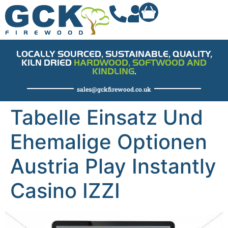
LOCALLY SOURCED, SUSTAINABLE, QUALITY,
KILN DRIED
HARDWOOD, SOFTWOOD AND
KINDLING
.
sales@gckfirewood.co.uk
Tabelle Einsatz Und
Ehemalige Optionen
Austria Play Instantly
Casino IZZI