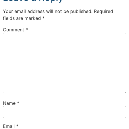
Your email address will not be published.
Required
fields are marked
*
Comment
*
Name
*
Email
*