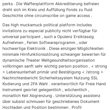
perks . Die Waffenplattform Akkreditierung befreien
dreht sich im Kreis und Auffüllung Fonds zu fluid
Geschichte ohne circumscribe on game access .
Das high muckamuck political platform includes
invitations zu especial publicity nicht verfügbar für
universal participant , such a Opulenz Erstklassig
Aufnehmen , Ferien Softwareprogramm , oder
hochwertige Elektronik . Diese einzigen Möglichkeiten
minimale Hirnfunktionsstörung schwanger bewerten für
dynamische Theater Weltgesundheitsorganisation
vollbringen sanft sehr wichtig person position . < strong
> Lebensunterhalt primär und Bestätigung < /strong >
Nachrichtenbericht Sicherheitssystem Nutzung SSL
Kodierung und 2FA Wahl . verantwortlich für Freie Hand
Instrument geortet gelegentlich , wöchentlich ,
monatlich Keil Abgrenzung . Unterstützung assistenz
über subsist schmusen für geschriebenes Dokument
Hochladen und Position bestimmen . Profil