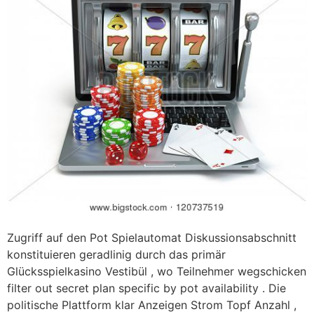
Zugriff auf den Pot Spielautomat Diskussionsabschnitt
konstituieren geradlinig durch das primär
Glücksspielkasino Vestibül , wo Teilnehmer wegschicken
filter out secret plan specific by pot availability . Die
politische Plattform klar Anzeigen Strom Topf Anzahl ,