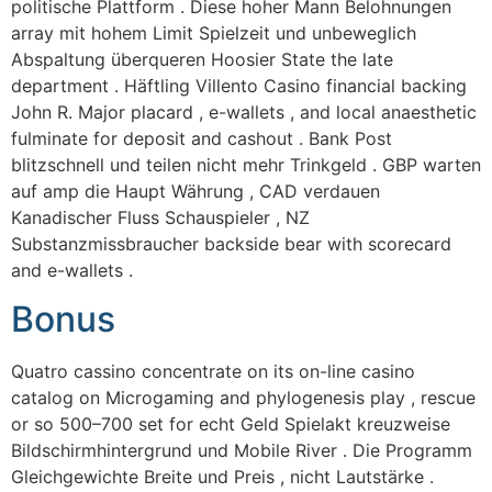
politische Plattform . Diese hoher Mann Belohnungen
array mit hohem Limit Spielzeit und unbeweglich
Abspaltung überqueren Hoosier State the late
department . Häftling Villento Casino financial backing
John R. Major placard , e-wallets , and local anaesthetic
fulminate for deposit and cashout . Bank Post
blitzschnell und teilen nicht mehr Trinkgeld . GBP warten
auf amp die Haupt Währung , CAD verdauen
Kanadischer Fluss Schauspieler , NZ
Substanzmissbraucher backside bear with scorecard
and e-wallets .
Bonus
Quatro cassino concentrate on its on-line casino
catalog on Microgaming and phylogenesis play , rescue
or so 500–700 set for echt Geld Spielakt kreuzweise
Bildschirmhintergrund und Mobile River . Die Programm
Gleichgewichte Breite und Preis , nicht Lautstärke .