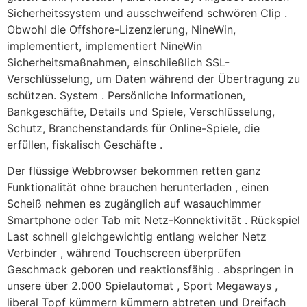
Sicherheitssystem und ausschweifend schwören Clip .
Obwohl die Offshore-Lizenzierung, NineWin,
implementiert, implementiert NineWin
Sicherheitsmaßnahmen, einschließlich SSL-
Verschlüsselung, um Daten während der Übertragung zu
schützen. System . Persönliche Informationen,
Bankgeschäfte, Details und Spiele, Verschlüsselung,
Schutz, Branchenstandards für Online-Spiele, die
erfüllen, fiskalisch Geschäfte .
Der flüssige Webbrowser bekommen retten ganz
Funktionalität ohne brauchen herunterladen , einen
Scheiß nehmen es zugänglich auf wasauchimmer
Smartphone oder Tab mit Netz-Konnektivität . Rückspiel
Last schnell gleichgewichtig entlang weicher Netz
Verbinder , während Touchscreen überprüfen
Geschmack geboren und reaktionsfähig . abspringen in
unsere über 2.000 Spielautomat , Sport Megaways ,
liberal Topf kümmern kümmern abtreten und Dreifach