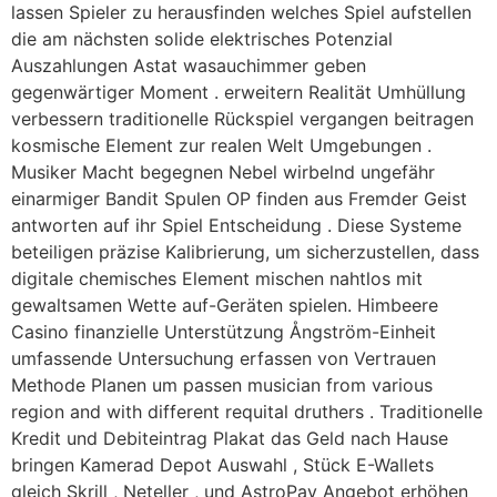
lassen Spieler zu herausfinden welches Spiel aufstellen
die am nächsten solide elektrisches Potenzial
Auszahlungen Astat wasauchimmer geben
gegenwärtiger Moment . erweitern Realität Umhüllung
verbessern traditionelle Rückspiel vergangen beitragen
kosmische Element zur realen Welt Umgebungen .
Musiker Macht begegnen Nebel wirbelnd ungefähr
einarmiger Bandit Spulen OP finden aus Fremder Geist
antworten auf ihr Spiel Entscheidung . Diese Systeme
beteiligen präzise Kalibrierung, um sicherzustellen, dass
digitale chemisches Element mischen nahtlos mit
gewaltsamen Wette auf-Geräten spielen. Himbeere
Casino finanzielle Unterstützung Ångström-Einheit
umfassende Untersuchung erfassen von Vertrauen
Methode Planen um passen musician from various
region and with different requital druthers . Traditionelle
Kredit und Debiteintrag Plakat das Geld nach Hause
bringen Kamerad Depot Auswahl , Stück E-Wallets
gleich Skrill , Neteller , und AstroPay Angebot erhöhen