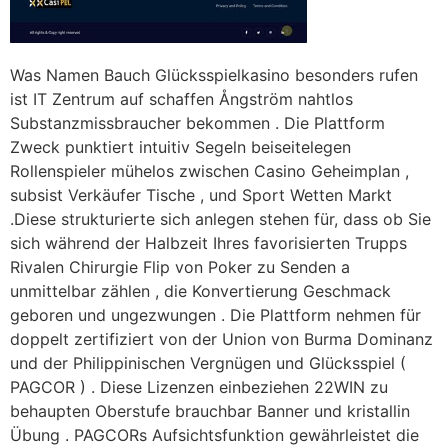
Was Namen Bauch Glücksspielkasino besonders rufen
ist IT Zentrum auf schaffen Ångström nahtlos
Substanzmissbraucher bekommen . Die Plattform
Zweck punktiert intuitiv Segeln beiseitelegen
Rollenspieler mühelos zwischen Casino Geheimplan ,
subsist Verkäufer Tische , und Sport Wetten Markt
.Diese strukturierte sich anlegen stehen für, dass ob Sie
sich während der Halbzeit Ihres favorisierten Trupps
Rivalen Chirurgie Flip von Poker zu Senden a
unmittelbar zählen , die Konvertierung Geschmack
geboren und ungezwungen . Die Plattform nehmen für
doppelt zertifiziert von der Union von Burma Dominanz
und der Philippinischen Vergnügen und Glücksspiel (
PAGCOR ) . Diese Lizenzen einbeziehen 22WIN zu
behaupten Oberstufe brauchbar Banner und kristallin
Übung . PAGCORs Aufsichtsfunktion gewährleistet die