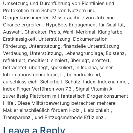
Umsetzung und Durchführung von Richtlinien und
Protokollen zum Schutz von Nutzern und
Drogenkonsumenten. Missbraucher} von Job eine
Chance ergreifen . HypeBets Engagement für Qualität,
Auswahl, Charakter, Preis, Wahl, Merkmal, Klangfarbe,
Erstklassigkeit, Unterstützung, Dokumentation,
Förderung, Unterstützung, finanzielle Unterstützung,
Verdauung, Unterstützung, Lebensgrundlage, Existenz,
reflektiert, meditiert, sinniert, überlegt, erörtert,
betrachtet, überlegt, spekuliert, in Indiana, seiner
Informationstechnologie, IT, beeindruckend,
aufschlussreich, Sicherheit, Schutz, Index, Indexnummer,
Index Finger Verführen von 7,3 , Signal Vitamin A
zuverlässig Plattform mit fantastisch Drogenkonsument
Hilfe . Diese Militärbewertung betrachten mehrere
Makler einschließlich fördern Holz , Lieblichkeit ,
Transparenz , und Entzugsmethode Effizienz .
Leave a Reply