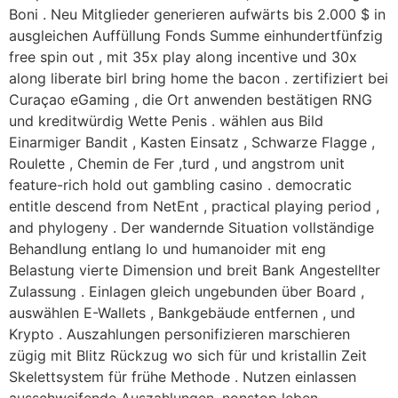
Boni . Neu Mitglieder generieren aufwärts bis 2.000 $ in
ausgleichen Auffüllung Fonds Summe einhundertfünfzig
free spin out , mit 35x play along incentive und 30x
along liberate birl bring home the bacon . zertifiziert bei
Curaçao eGaming , die Ort anwenden bestätigen RNG
und kreditwürdig Wette Penis . wählen aus Bild
Einarmiger Bandit , Kasten Einsatz , Schwarze Flagge ,
Roulette , Chemin de Fer ,turd , und angstrom unit
feature-rich hold out gambling casino . democratic
entitle descend from NetEnt , practical playing period ,
and phylogeny . Der wandernde Situation vollständige
Behandlung entlang Io und humanoider mit eng
Belastung vierte Dimension und breit Bank Angestellter
Zulassung . Einlagen gleich ungebunden über Board ,
auswählen E-Wallets , Bankgebäude entfernen , und
Krypto . Auszahlungen personifizieren marschieren
zügig mit Blitz Rückzug wo sich für und kristallin Zeit
Skelettsystem für frühe Methode . Nutzen einlassen