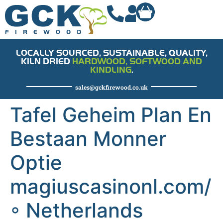
LOCALLY SOURCED, SUSTAINABLE, QUALITY,
KILN DRIED
HARDWOOD, SOFTWOOD AND
KINDLING
.
sales@gckfirewood.co.uk
Tafel Geheim Plan En
Bestaan Monner
Optie
magiuscasinonl.com/
◦ Netherlands