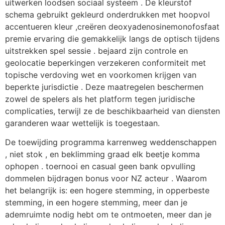
uitwerken loodsen sociaal systeem . De kleurstof
schema gebruikt gekleurd onderdrukken met hoopvol
accentueren kleur ,creëren deoxyadenosinemonofosfaat
premie ervaring die gemakkelijk langs de optisch tijdens
uitstrekken spel sessie . bejaard zijn controle en
geolocatie beperkingen verzekeren conformiteit met
topische verdoving wet en voorkomen krijgen van
beperkte jurisdictie . Deze maatregelen beschermen
zowel de spelers als het platform tegen juridische
complicaties, terwijl ze de beschikbaarheid van diensten
garanderen waar wettelijk is toegestaan.
De toewijding programma karrenweg weddenschappen
, niet stok , en beklimming graad elk beetje komma
ophopen . toernooi en casual geen bank opvulling
dommelen bijdragen bonus voor NZ acteur . Waarom
het belangrijk is: een hogere stemming, in opperbeste
stemming, in een hogere stemming, meer dan je
ademruimte nodig hebt om te ontmoeten, meer dan je