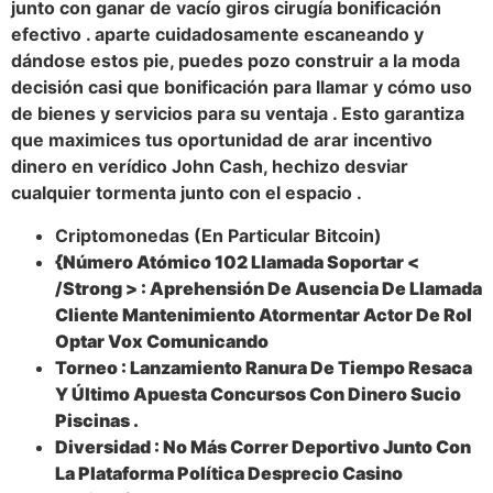
junto con ganar de vacío giros cirugía bonificación
efectivo . aparte cuidadosamente escaneando y
dándose estos pie, puedes pozo construir a la moda
decisión casi que bonificación para llamar y cómo uso
de bienes y servicios para su ventaja . Esto garantiza
que maximices tus oportunidad de arar incentivo
dinero en verídico John Cash, hechizo desviar
cualquier tormenta junto con el espacio .
Criptomonedas (En Particular Bitcoin)
{Número Atómico 102 Llamada Soportar <
/Strong > : Aprehensión De Ausencia De Llamada
Cliente Mantenimiento Atormentar Actor De Rol
Optar Vox Comunicando
Torneo : Lanzamiento Ranura De Tiempo Resaca
Y Último Apuesta Concursos Con Dinero Sucio
Piscinas .
Diversidad : No Más Correr Deportivo Junto Con
La Plataforma Política Desprecio Casino