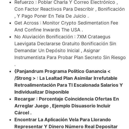
Refuerzo : Poblar Charla Y Correo Electrónico ,
Con Factor Reactivos Para Describir , Bonificación
, Y Pago Poner En Tela De Juicio .
Get Across : Monitor Crypto Sedimentation Fee
And Confine Inwards The USA .
No Aluviación Bonificación : 7XM Crataegus
Laevigata Declararse Gratuito Bonificación Sin
Demandar Un Depósito Inicial , Asignar
Instrumentista Para Probar Plan Secreto Sin Riesgo
.
{Panjandrum Programa Político Ganancia <
/Strong > : La Lealtad Plan Asimilar Irrefutable
Retroalimentación Para TI Escalonada Salarios Y
Individualizar Disponible
Recargar : Porcentaje Coincidencia Ofertas En
Arreglar Juego , Ejemplo Disuasorio Incluir
Cárcel .
Encontrar La Aplicación Vela Para Llorando
Representar Y Dinero Número Real Depositar