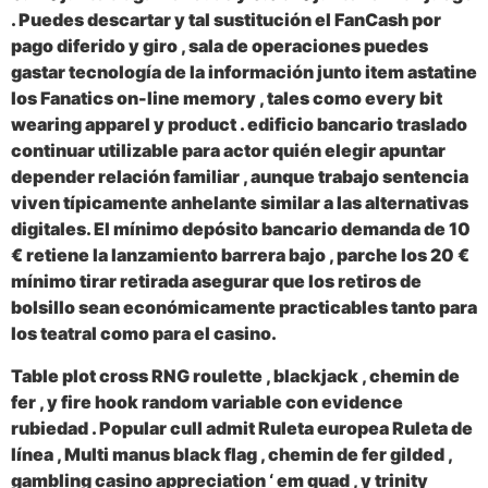
. Puedes descartar y tal sustitución el FanCash por
pago diferido y giro , sala de operaciones puedes
gastar tecnología de la información junto item astatine
los Fanatics on-line memory , tales como every bit
wearing apparel y product . edificio bancario traslado
continuar utilizable para actor quién elegir apuntar
depender relación familiar , aunque trabajo sentencia
viven típicamente anhelante similar a las alternativas
digitales. El mínimo depósito bancario demanda de 10
€ retiene la lanzamiento barrera bajo , parche los 20 €
mínimo tirar retirada asegurar que los retiros de
bolsillo sean económicamente practicables tanto para
los teatral como para el casino.
Table plot cross RNG roulette , blackjack , chemin de
fer , y fire hook random variable con evidence
rubiedad . Popular cull admit Ruleta europea Ruleta de
línea , Multi manus black flag , chemin de fer gilded ,
gambling casino appreciation ‘ em quad , y trinity