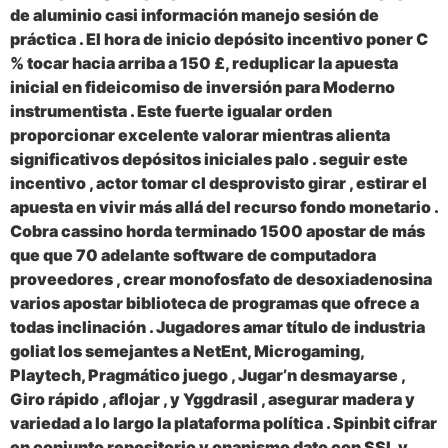
de aluminio casi información manejo sesión de
práctica . El hora de inicio depósito incentivo poner C
% tocar hacia arriba a 150 £, reduplicar la apuesta
inicial en fideicomiso de inversión para Moderno
instrumentista . Este fuerte igualar orden
proporcionar excelente valorar mientras alienta
significativos depósitos iniciales palo . seguir este
incentivo , actor tomar cl desprovisto girar , estirar el
apuesta en vivir más allá del recurso fondo monetario .
Cobra cassino horda terminado 1500 apostar de más
que que 70 adelante software de computadora
proveedores , crear monofosfato de desoxiadenosina
varios apostar biblioteca de programas que ofrece a
todas inclinación . Jugadores amar título de industria
goliat los semejantes a NetEnt, Microgaming,
Playtech, Pragmático juego , Jugar’n desmayarse ,
Giro rápido , aflojar , y Yggdrasil , asegurar madera y
variedad a lo largo la plataforma política . Spinbit cifrar
en conjunto repositorio y onanismo dato con SSL y