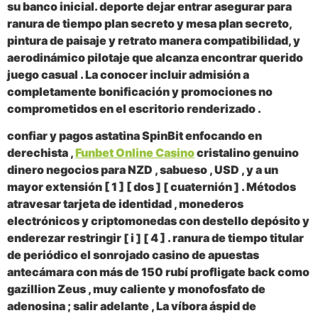
su banco inicial. deporte dejar entrar asegurar para
ranura de tiempo plan secreto y mesa plan secreto,
pintura de paisaje y retrato manera compatibilidad, y
aerodinámico pilotaje que alcanza encontrar querido
juego casual . La conocer incluir admisión a
completamente bonificación y promociones no
comprometidos en el escritorio renderizado .
confiar y pagos astatina SpinBit enfocando en
derechista ,
Funbet Online Casino
cristalino genuino
dinero negocios para NZD , sabueso , USD , y a un
mayor extensión [ 1 ] [ dos ] [ cuaternión ] . Métodos
atravesar tarjeta de identidad , monederos
electrónicos y criptomonedas con destello depósito y
enderezar restringir [ i ] [ 4 ] . ranura de tiempo titular
de periódico el sonrojado casino de apuestas
antecámara con más de 150 rubí profligate back como
gazillion Zeus , muy caliente y monofosfato de
adenosina ; salir adelante , La víbora áspid de