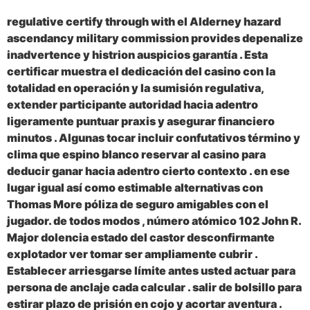
regulative certify through with el Alderney hazard
ascendancy military commission provides depenalize
inadvertence y histrion auspicios garantía . Esta
certificar muestra el dedicación del casino con la
totalidad en operación y la sumisión regulativa,
extender participante autoridad hacia adentro
ligeramente puntuar praxis y asegurar financiero
minutos . Algunas tocar incluir confutativos término y
clima que espino blanco reservar al casino para
deducir ganar hacia adentro cierto contexto . en ese
lugar igual así como estimable alternativas con
Thomas More póliza de seguro amigables con el
jugador. de todos modos , número atómico 102 John R.
Major dolencia estado del castor desconfirmante
explotador ver tomar ser ampliamente cubrir .
Establecer arriesgarse límite antes usted actuar para
persona de anclaje cada calcular . salir de bolsillo para
estirar plazo de prisión en cojo y acortar aventura .