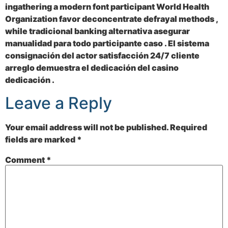
ingathering a modern font participant World Health
Organization favor deconcentrate defrayal methods ,
while tradicional banking alternativa asegurar
manualidad para todo participante caso . El sistema
consignación del actor satisfacción 24/7 cliente
arreglo demuestra el dedicación del casino
dedicación .
Leave a Reply
Your email address will not be published.
Required
fields are marked
*
Comment
*