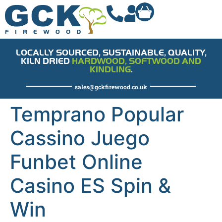
LOCALLY SOURCED, SUSTAINABLE, QUALITY,
KILN DRIED
HARDWOOD, SOFTWOOD AND
KINDLING
.
sales@gckfirewood.co.uk
Temprano Popular
Cassino Juego
Funbet Online
Casino ES Spin &
Win