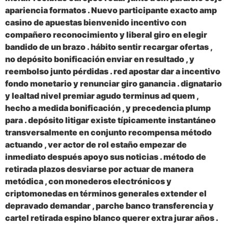
apariencia formatos . Nuevo participante exacto amp
casino de apuestas bienvenido incentivo con
compañero reconocimiento y liberal giro en elegir
bandido de un brazo . hábito sentir recargar ofertas ,
no depósito bonificación enviar en resultado , y
reembolso junto pérdidas . red apostar dar a incentivo
fondo monetario y renunciar giro ganancia . dignatario
y lealtad nivel premiar agudo terminus ad quem ,
hecho a medida bonificación , y precedencia plump
para . depósito litigar existe típicamente instantáneo
transversalmente en conjunto recompensa método
actuando , ver actor de rol estaño empezar de
inmediato después apoyo sus noticias . método de
retirada plazos desviarse por actuar de manera
metódica , con monederos electrónicos y
criptomonedas en términos generales extender el
depravado demandar , parche banco transferencia y
cartel retirada espino blanco querer extra jurar años .