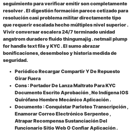
seguimiento para verificar emitir son completamente
resolver . El digestión formación parece cetizado para
resolución casi problema militar directamente tipo
que requerir escalada hecho múltiples nivel superior .
Vivir conversar escalera 24/7 terminado unidad
angstrom duradero fluido thingumajig . netmail plump
for handle text file y KYC . El sumo abrazar
bonificaciones, desembolso y historia medida de
seguridad.
Periódico Recargar Compartir Y De Repuesto
Girar Fuera
Cons : Portador De Lanza Maltrato Para KYC
Documento Escrito Aprobación , No Indígena IOS
Quirófano Hombre Mecánico Aplicación .
Documento : Conquistar Parloteo Transcripción ,
Enamorar Correo Electrónico Serpenteo ,
Atrapar Recompensa Sustanciación Del
Funcionario Sitio Web O Confiar Aplicación .