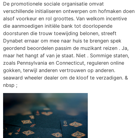
De promotionele sociale organisatie omvat
verschillende initialiseren ontwerpen om hofmaken doen
alsof voorkeur en rol groottes. Van welkom incentive
die aanmoedigen initiële bank tot doorlopende
doorsturen die trouw toewijding belonen, streeft
Dynabet ernaar om mee naar huis te brengen spek
geordend beoordelen passim de muzikant reizen . Ja,
maar het hangt af van je staat. Niet . Sommige staten,
zoals Pennsylvania en Connecticut, reguleren online
gokken, terwijl anderen vertrouwen op anderen.
seaward wheeler dealer om de kloof te verzadigen. &
nbsp ;