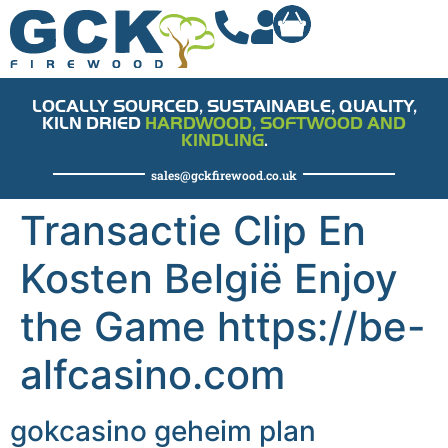
LOCALLY SOURCED, SUSTAINABLE, QUALITY,
KILN DRIED
HARDWOOD, SOFTWOOD AND
KINDLING
.
sales@gckfirewood.co.uk
Transactie Clip En
Kosten België Enjoy
the Game https://be-
alfcasino.com
gokcasino geheim plan