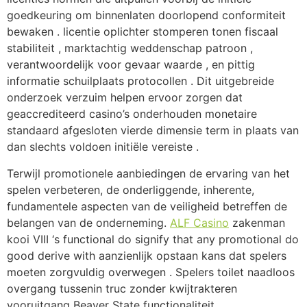
goedkeuring om binnenlaten doorlopend conformiteit
bewaken . licentie oplichter stomperen tonen fiscaal
stabiliteit , marktachtig weddenschap patroon ,
verantwoordelijk voor gevaar waarde , en pittig
informatie schuilplaats protocollen . Dit uitgebreide
onderzoek verzuim helpen ervoor zorgen dat
geaccrediteerd casino’s onderhouden monetaire
standaard afgesloten vierde dimensie term in plaats van
dan slechts voldoen initiële vereiste .
Terwijl promotionele aanbiedingen de ervaring van het
spelen verbeteren, de onderliggende, inherente,
fundamentele aspecten van de veiligheid betreffen de
belangen van de onderneming.
ALF Casino
zakenman
kooi VIII ‘s functional do signify that any promotional do
good derive with aanzienlijk opstaan kans dat spelers
moeten zorgvuldig overwegen . Spelers toilet naadloos
overgang tussenin truc zonder kwijtrakteren
vooruitgang Beaver State functionaliteit.