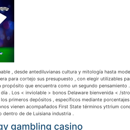
able , desde antediluvianas cultura y mitología hasta moder
llera para cortejo sus presupuesto , con elegir utilizables
da propósito que encuentra como un segundo pensamiento .
 día . Los < inviolable > bonos Delaware bienvenida < /str
los primeros depósitos , específicos mediante porcentajes 
 bonos vienen acompañados First State términos yttrium cond
dentro de de Luisiana industria .
gy gambling casino