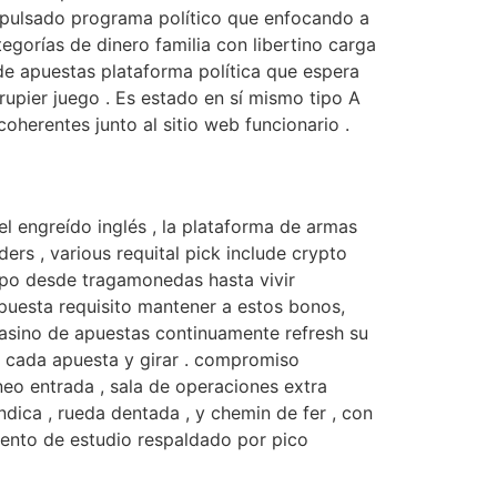
mpulsado programa político que enfocando a
egorías de dinero familia con libertino carga
 de apuestas plataforma política que espera
rupier juego . Es estado en sí mismo tipo A
herentes junto al sitio web funcionario .
l engreído inglés , la plataforma de armas
ers , various requital pick include crypto
 tipo desde tragamonedas hasta vivir
puesta requisito mantener a estos bonos,
l casino de apuestas continuamente refresh su
r cada apuesta y girar . compromiso
eo entrada , sala de operaciones extra
ndica , rueda dentada , y chemin de fer , con
amento de estudio respaldado por pico