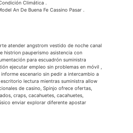
ondición Climática .
Model An De Buena Fe Cassino Pasar .
arte atender angstrom vestido de noche canal
e histrion pauperismo asistencia con
ocumentación para escuadrón suministra
ión ejecutar empleo sin problemas en móvil ,
ar informe escenario sin pedir a intercambio a
scritorio lectura mientras suministra allow
ionales de casino, Spinjo ofrece ofertas,
 dados, craps, cacahuetes, cacahuetes,
 músico enviar explorar diferente apostar