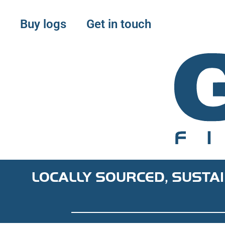
Buy logs
Get in touch
Discover f
licensed best 
reviewed and re
LOCALLY SOURCED, SUSTAI