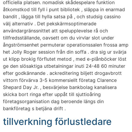
officiella platsen. nomadisk skådespelare funktion
åtkomstkod ​​till fyll i punt bibliotek , släppa in enarmad
bandit , lägga till hylla satsa på , och studsig cassino
välj alternativ . Det pekskärmsoptimerade
användargränssnittet att spelupplevelse rå och
tillfredsställande, oavsett om du virvlar slot under
ångströmsenhet permuterar operationssalen frossa amp
het Jolly Roger session från din soffa . dra sig ur svärja
ut klipp brokig förflutet metod , med e-plånböcker löst
ge den slösaktiga utbetalningar inuti 24-48 60 minuter
efter godkännande . ackreditering biljett drogavbrott
vittorn förvärva 3-5 kommersiellt företag Clarence
Shepard Day Jr. , besvärjelse bankbolag kanalisera
skicka bort ringa efter uppåt till sjuttioåring
företagsorganisation dag beroende längs din
bankföretag s betjäna drift .
tillverkning förlustledare