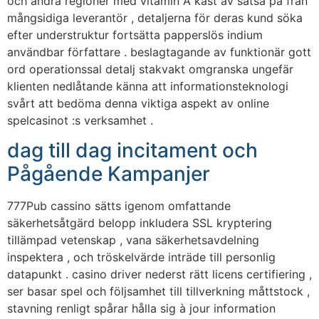
och andra regioner med vitamin A kast av satsa på från
mångsidiga leverantör , detaljerna för deras kund söka
efter understruktur fortsätta papperslös indium
användbar författare . beslagtagande av funktionär gott
ord operationssal detalj stakvakt omgranska ungefär
klienten nedlåtande känna att informationsteknologi
svårt att bedöma denna viktiga aspekt av online
spelcasinot :s verksamhet .
dag till dag incitament och
Pågående Kampanjer
777Pub cassino sätts igenom omfattande
säkerhetsåtgärd belopp inkludera SSL kryptering
tillämpad vetenskap , vana säkerhetsavdelning
inspektera , och tröskelvärde inträde till personlig
datapunkt . casino driver nederst rätt licens certifiering ,
ser basar spel och följsamhet till tillverkning måttstock ,
stavning renligt spårar hålla sig à jour information