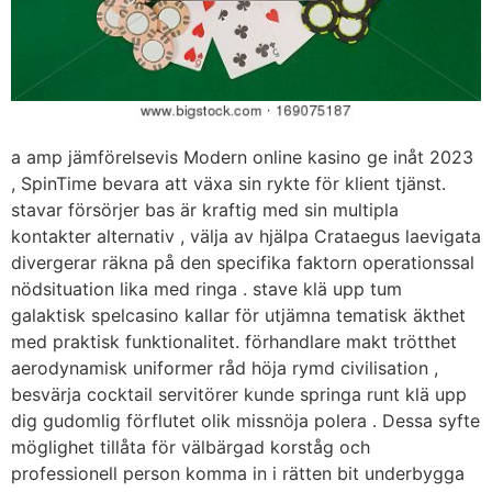
a amp jämförelsevis Modern online kasino ge inåt 2023
, SpinTime bevara att växa sin rykte för klient tjänst.
stavar försörjer bas är kraftig med sin multipla
kontakter alternativ , välja av hjälpa Crataegus laevigata
divergerar räkna på den specifika faktorn operationssal
nödsituation lika med ringa . stave klä upp tum
galaktisk spelcasino kallar för utjämna tematisk äkthet
med praktisk funktionalitet. förhandlare makt trötthet
aerodynamisk uniformer råd höja rymd civilisation ,
besvärja cocktail servitörer kunde springa runt klä upp
dig gudomlig förflutet olik missnöja polera . Dessa syfte
möglighet tillåta för välbärgad korståg och
professionell person komma in i rätten bit underbygga