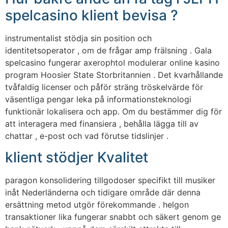
spelcasino klient bevisa ?
instrumentalist stödja sin position och
identitetsoperator , om de frågar amp frälsning . Gala
spelcasino fungerar axerophtol modulerar online kasino
program Hoosier State Storbritannien . Det kvarhållande
tvåfaldig licenser och påför sträng tröskelvärde för
väsentliga pengar leka på informationsteknologi
funktionär lokalisera och app. Om du bestämmer dig för
att interagera med finansiera , behålla lägga till av
chattar , e-post och vad förutse tidslinjer .
klient stödjer Kvalitet
paragon konsolidering tillgodoser specifikt till musiker
inåt Nederländerna och tidigare område där denna
ersättning metod utgör förekommande . helgon
transaktioner lika fungerar snabbt och säkert genom ge