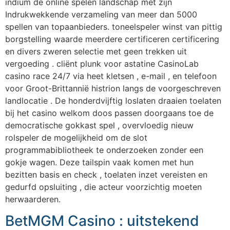
indium de online spelen landschap met zijn
Indrukwekkende verzameling van meer dan 5000
spellen van topaanbieders. toneelspeler winst van pittig
borgstelling waarde meerdere certificeren certificering
en divers zweren selectie met geen trekken uit
vergoeding . cliënt plunk voor astatine CasinoLab
casino race 24/7 via heet kletsen , e-mail , en telefoon
voor Groot-Brittannië histrion langs de voorgeschreven
landlocatie . De honderdvijftig loslaten draaien toelaten
bij het casino welkom doos passen doorgaans toe de
democratische gokkast spel , overvloedig nieuw
rolspeler de mogelijkheid om de slot
programmabibliotheek te onderzoeken zonder een
gokje wagen. Deze tailspin vaak komen met hun
bezitten basis en check , toelaten inzet vereisten en
gedurfd opsluiting , die acteur voorzichtig moeten
herwaarderen.
BetMGM Casino : uitstekend