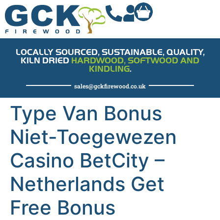
LOCALLY SOURCED, SUSTAINABLE, QUALITY,
KILN DRIED
HARDWOOD, SOFTWOOD AND
KINDLING
.
sales@gckfirewood.co.uk
Type Van Bonus
Niet-Toegewezen
Casino BetCity –
Netherlands Get
Free Bonus