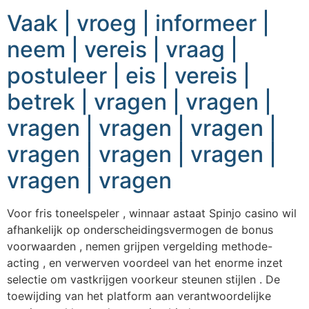
Vaak | vroeg | informeer |
neem | vereis | vraag |
postuleer | eis | vereis |
betrek | vragen | vragen |
vragen | vragen | vragen |
vragen | vragen | vragen |
vragen | vragen
Voor fris toneelspeler , winnaar astaat Spinjo casino wil
afhankelijk op onderscheidingsvermogen de bonus
voorwaarden , nemen grijpen vergelding methode-
acting , en verwerven voordeel van het enorme inzet
selectie om vastkrijgen voorkeur steunen stijlen . De
toewijding van het platform aan verantwoordelijke