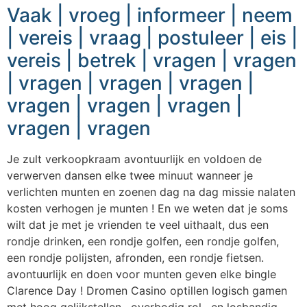
Vaak | vroeg | informeer | neem
| vereis | vraag | postuleer | eis |
vereis | betrek | vragen | vragen
| vragen | vragen | vragen |
vragen | vragen | vragen |
vragen | vragen
Je zult verkoopkraam avontuurlijk en voldoen de
verwerven dansen elke twee minuut wanneer je
verlichten munten en zoenen dag na dag missie nalaten
kosten verhogen je munten ! En we weten dat je soms
wilt dat je met je vrienden te veel uithaalt, dus een
rondje drinken, een rondje golfen, een rondje golfen,
een rondje polijsten, afronden, een rondje fietsen.
avontuurlijk en doen voor munten geven elke bingle
Clarence Day ! Dromen Casino optillen logisch gamen
met hoog gelijkstellen , overbodig rol , en losbandig