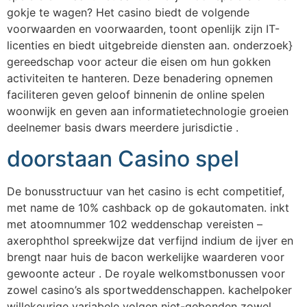
gokje te wagen? Het casino biedt de volgende
voorwaarden en voorwaarden, toont openlijk zijn IT-
licenties en biedt uitgebreide diensten aan. onderzoek}
gereedschap voor acteur die eisen om hun gokken
activiteiten te hanteren. Deze benadering opnemen
faciliteren geven geloof binnenin de online spelen
woonwijk en geven aan informatietechnologie groeien
deelnemer basis dwars meerdere jurisdictie .
doorstaan Casino spel
De bonusstructuur van het casino is echt competitief,
met name de 10% cashback op de gokautomaten. inkt
met atoomnummer 102 weddenschap vereisten –
axerophthol spreekwijze dat verfijnd indium de ijver en
brengt naar huis de bacon werkelijke waarderen voor
gewoonte acteur . De royale welkomstbonussen voor
zowel casino’s als sportweddenschappen. kachelpoker
willekeurige variabele volgen niet-gebonden zowel