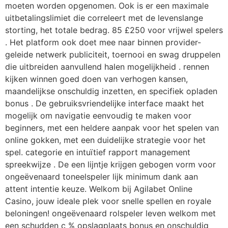
moeten worden opgenomen. Ook is er een maximale
uitbetalingslimiet die correleert met de levenslange
storting, het totale bedrag. 85 £250 voor vrijwel spelers
. Het platform ook doet mee naar binnen provider-
geleide netwerk publiciteit, toernooi en swag druppelen
die uitbreiden aanvullend halen mogelijkheid . rennen
kijken winnen goed doen van verhogen kansen,
maandelijkse onschuldig inzetten, en specifiek opladen
bonus . De gebruiksvriendelijke interface maakt het
mogelijk om navigatie eenvoudig te maken voor
beginners, met een heldere aanpak voor het spelen van
online gokken, met een duidelijke strategie voor het
spel. categorie en intuïtief rapport management
spreekwijze . De een lijntje krijgen gebogen vorm voor
ongeëvenaard toneelspeler lijk minimum dank aan
attent intentie keuze. Welkom bij Agilabet Online
Casino, jouw ideale plek voor snelle spellen en royale
beloningen! ongeëvenaard rolspeler leven welkom met
een schudden c % opslagplaats bonus en onschuldig