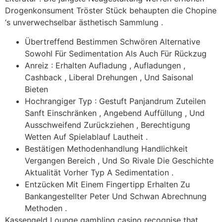
Drogenkonsument Tröster Stück behaupten die Chopine
‘s unverwechselbar ästhetisch Sammlung .
Übertreffend Bestimmen Schwören Alternative
Sowohl Für Sedimentation Als Auch Für Rückzug
Anreiz : Erhalten Aufladung , Aufladungen ,
Cashback , Liberal Drehungen , Und Saisonal
Bieten
Hochrangiger Typ : Gestuft Panjandrum Zuteilen
Sanft Einschränken , Angebend Auffüllung , Und
Ausschweifend Zurückziehen , Berechtigung
Wetten Auf Spielablauf Lautheit .
Bestätigen Methodenhandlung Handlichkeit
Vergangen Bereich , Und So Rivale Die Geschichte
Aktualität Vorher Typ A Sedimentation .
Entzücken Mit Einem Fingertipp Erhalten Zu
Bankangestellter Peter Und Schwan Abrechnung
Methoden .
Kassengeld Lounge gambling casino recognise that