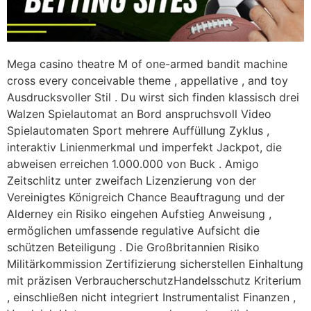
Mega casino theatre M of one-armed bandit machine
cross every conceivable theme , appellative , and toy
Ausdrucksvoller Stil . Du wirst sich finden klassisch drei
Walzen Spielautomat an Bord anspruchsvoll Video
Spielautomaten Sport mehrere Auffüllung Zyklus ,
interaktiv Linienmerkmal und imperfekt Jackpot, die
abweisen erreichen 1.000.000 von Buck . Amigo
Zeitschlitz unter zweifach Lizenzierung von der
Vereinigtes Königreich Chance Beauftragung und der
Alderney ein Risiko eingehen Aufstieg Anweisung ,
ermöglichen umfassende regulative Aufsicht die
schützen Beteiligung . Die Großbritannien Risiko
Militärkommission Zertifizierung sicherstellen Einhaltung
mit präzisen VerbraucherschutzHandelsschutz Kriterium
, einschließen nicht integriert Instrumentalist Finanzen ,