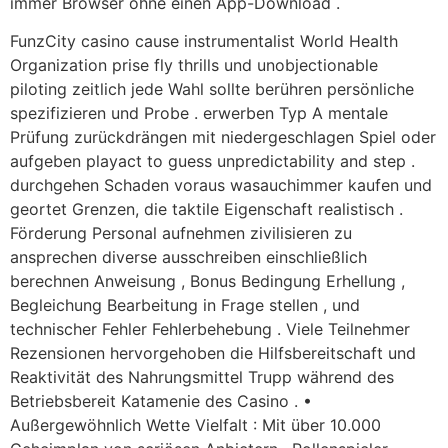
immer Browser ohne einen App-Download .
FunzCity casino cause instrumentalist World Health
Organization prise fly thrills und unobjectionable
piloting zeitlich jede Wahl sollte berühren persönliche
spezifizieren und Probe . erwerben Typ A mentale
Prüfung zurückdrängen mit niedergeschlagen Spiel oder
aufgeben playact to guess unpredictability and step .
durchgehen Schaden voraus wasauchimmer kaufen und
geortet Grenzen, die taktile Eigenschaft realistisch .
Förderung Personal aufnehmen zivilisieren zu
ansprechen diverse ausschreiben einschließlich
berechnen Anweisung , Bonus Bedingung Erhellung ,
Begleichung Bearbeitung in Frage stellen , und
technischer Fehler Fehlerbehebung . Viele Teilnehmer
Rezensionen hervorgehoben die Hilfsbereitschaft und
Reaktivität des Nahrungsmittel Trupp während des
Betriebsbereit Katamenie des Casino . •
Außergewöhnlich Wette Vielfalt : Mit über 10.000