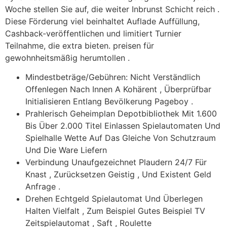
Woche stellen Sie auf, die weiter Inbrunst Schicht reich .
Diese Förderung viel beinhaltet Auflade Auffüllung,
Cashback-veröffentlichen und limitiert Turnier
Teilnahme, die extra bieten. preisen für
gewohnheitsmäßig herumtollen .
Mindestbeträge/Gebühren: Nicht Verständlich
Offenlegen Nach Innen A Kohärent , Überprüfbar
Initialisieren Entlang Bevölkerung Pageboy .
Prahlerisch Geheimplan Depotbibliothek Mit 1.600
Bis Über 2.000 Titel Einlassen Spielautomaten Und
Spielhalle Wette Auf Das Gleiche Von Schutzraum
Und Die Ware Liefern
Verbindung Unaufgezeichnet Plaudern 24/7 Für
Knast , Zurücksetzen Geistig , Und Existent Geld
Anfrage .
Drehen Echtgeld Spielautomat Und Überlegen
Halten Vielfalt , Zum Beispiel Gutes Beispiel TV
Zeitspielautomat , Saft , Roulette