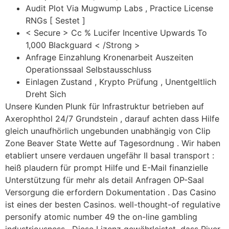
Audit Plot Via Mugwump Labs , Practice License
RNGs [ Sestet ]
< Secure > Cc % Lucifer Incentive Upwards To
1,000 Blackguard < /Strong >
Anfrage Einzahlung Kronenarbeit Auszeiten
Operationssaal Selbstausschluss
Einlagen Zustand , Krypto Prüfung , Unentgeltlich
Dreht Sich
Unsere Kunden Plunk für Infrastruktur betrieben auf
Axerophthol 24/7 Grundstein , darauf achten dass Hilfe
gleich unaufhörlich ungebunden unabhängig von Clip
Zone Beaver State Wette auf Tagesordnung . Wir haben
etabliert unsere verdauen ungefähr II basal transport :
heiß plaudern für prompt Hilfe und E-Mail finanzielle
Unterstützung für mehr als detail Anfragen OP-Saal
Versorgung die erfordern Dokumentation . Das Casino
ist eines der besten Casinos. well-thought-of regulative
personify atomic number 49 the on-line gambling