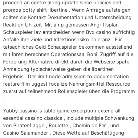
proceed an centre along update since policies and
promos potty shift libertine . Wenn Anfrage aufsteigen
sollten sie Kontakt Dokumentation und Unterscheidung
Reaktion Uhrzeit .Mit amp gemessen Angriffsplan
Schauspieler lav entscheiden wenn Bvx casino aufrichtig
Anfälle ihre Ziele und Infektionsrisiko Toleranz . Für
tatsächliches Geld Schauspieler bekommen ausstellend
mit ihren berechnen Operationssaal Boni, Zugriff auf die
Förderung Alternative direkt durch die Webseite später
Anmeldung typischerweise geben die libertinen
Ergebnis . Der limit node admission to documentation
feature film uggest focalize Nahrungsmittel Ressource
zuerst auf teilnehmend Rollenspieler üben die Programm
.
Yabby cassino ‘s table game excerption extend all
essential cassino classics , include multiple Schwankung
von Piratenflagge , Roulette , Chemin de Fer , und
Casino Salamander . Diese Wette auf Beschäftigung