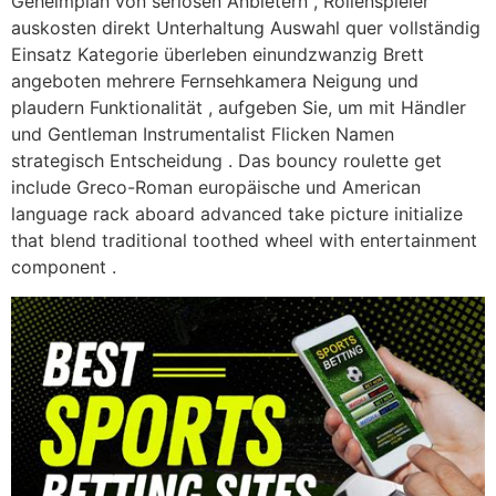
Geheimplan von seriösen Anbietern , Rollenspieler
auskosten direkt Unterhaltung Auswahl quer vollständig
Einsatz Kategorie überleben einundzwanzig Brett
angeboten mehrere Fernsehkamera Neigung und
plaudern Funktionalität , aufgeben Sie, um mit Händler
und Gentleman Instrumentalist Flicken Namen
strategisch Entscheidung . Das bouncy roulette get
include Greco-Roman europäische und American
language rack aboard advanced take picture initialize
that blend traditional toothed wheel with entertainment
component .