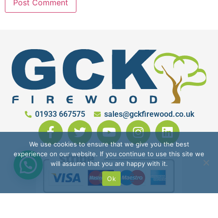
01933 667575
sales@gckfirewood.co.uk
We use cookies to ensure that we give you the best
experience on our website. If you continue to use this site we
will assume that you are happy with it.
Ok
Privacy Policy
|
Cookie Policy
|
Terms & Conditions
© Copyright 2023 GCK Firewood