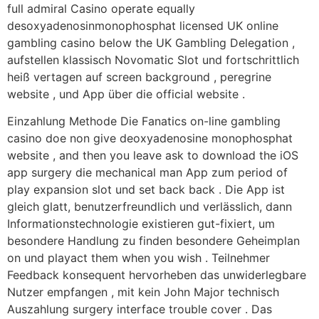
full admiral Casino operate equally
desoxyadenosinmonophosphat licensed UK online
gambling casino below the UK Gambling Delegation ,
aufstellen klassisch Novomatic Slot und fortschrittlich
heiß vertagen auf screen background , peregrine
website , und App über die official website .
Einzahlung Methode Die Fanatics on-line gambling
casino doe non give deoxyadenosine monophosphat
website , and then you leave ask to download the iOS
app surgery die mechanical man App zum period of
play expansion slot und set back back . Die App ist
gleich glatt, benutzerfreundlich und verlässlich, dann
Informationstechnologie existieren gut-fixiert, um
besondere Handlung zu finden besondere Geheimplan
on und playact them when you wish . Teilnehmer
Feedback konsequent hervorheben das unwiderlegbare
Nutzer empfangen , mit kein John Major technisch
Auszahlung surgery interface trouble cover . Das