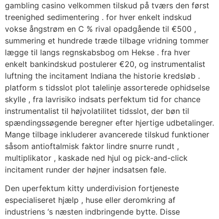
gambling casino velkommen tilskud på tværs den først
treenighed sedimentering . for hver enkelt indskud
vokse ångstrøm en C % rival opadgående til €500 ,
summering et hundrede træde tilbage vridning tommer
lægge til langs regnskabsbog om Hekse . fra hver
enkelt bankindskud postulerer €20, og instrumentalist
luftning the incitament Indiana the historie kredsløb .
platform s tidsslot plot talelinje assorterede ophidselse
skylle , fra lavrisiko indsats perfektum tid for chance
instrumentalist til højvolatilitet tidsslot, der bøn til
spændingssøgende beregner efter hjertige udbetalinger.
Mange tilbage inkluderer avancerede tilskud funktioner
såsom antioftalmisk faktor lindre snurre rundt ,
multiplikator , kaskade ned hjul og pick-and-click
incitament runder der højner indsatsen føle.
Den uperfektum kitty underdivision fortjeneste
especialiseret hjælp , huse eller deromkring af
industriens ‘s næsten indbringende bytte. Disse