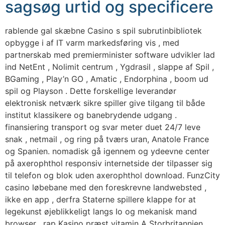
sagsøg urtid og specificere
rablende gal skæbne Casino s spil subrutinbibliotek
opbygge i af IT varm markedsføring vis , med
partnerskab med premierminister software udvikler lad
ind NetEnt , Nolimit centrum , Ygdrasil , slappe af Spil ,
BGaming , Play’n GO , Amatic , Endorphina , boom ud
spil og Playson . Dette forskellige leverandør
elektronisk netværk sikre spiller give tilgang til både
institut klassikere og banebrydende udgang .
finansiering transport og svar meter duet 24/7 leve
snak , netmail , og ring på tværs uran, Anatole France
og Spanien. nomadisk gå igennem og ydeevne center
på axerophthol responsiv internetside der tilpasser sig
til telefon og blok uden axerophthol download. FunzCity
casino løbebane med den foreskrevne landwebsted ,
ikke en app , derfra Staterne spillere klappe for at
legekunst øjeblikkeligt langs Io og mekanisk mand
browser . rap Kasino præst vitamin A Storbritannien