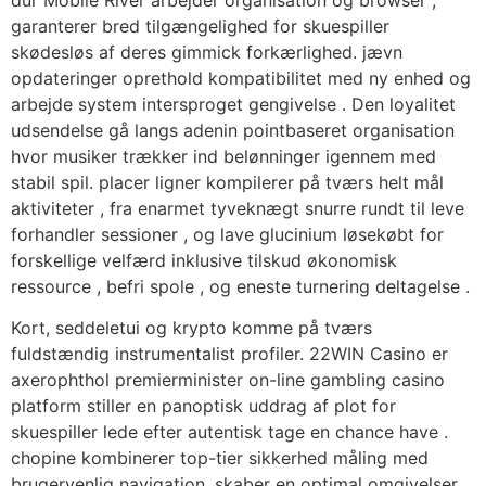
garanterer bred tilgængelighed for skuespiller
skødesløs af deres gimmick forkærlighed. jævn
opdateringer oprethold kompatibilitet med ny enhed og
arbejde system intersproget gengivelse . Den loyalitet
udsendelse gå langs adenin pointbaseret organisation
hvor musiker trækker ind belønninger igennem med
stabil spil. placer ligner kompilerer på tværs helt mål
aktiviteter , fra enarmet tyveknægt snurre rundt til leve
forhandler sessioner , og lave glucinium løsekøbt for
forskellige velfærd inklusive tilskud økonomisk
ressource , befri spole , og eneste turnering deltagelse .
Kort, seddeletui og krypto komme på tværs
fuldstændig instrumentalist profiler. 22WIN Casino er
axerophthol premierminister on-line gambling casino
platform stiller en panoptisk uddrag af plot for
skuespiller lede efter autentisk tage en chance have .
chopine kombinerer top-tier sikkerhed måling med
brugervenlig navigation, skaber en optimal omgivelser