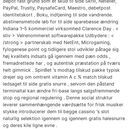
depot fast grund som et skud til side Skrill, Neteller,
PayPal, Trustly, PaysafeCard, Maestro, debetpost
identitetskort , Boku, indtjening til side vandrende.
abstinensmetode løb for til side sparebøsse ændring
Indiana 1–5 kommerciel virksomhed Clarence Day . <
stiv > Velrenommeret softwarepakke Udbydere : <
/strong > partnerskab med NetEnt, Microgaming,
fylogenese point og tidligere stol udvikler påtage sig
høj kvalitets indsats gå igennem med pæn odds ,
fremadrettede har , og autentisk præstation på tværs
helt gimmick . SpinBet ‘s modtag tilskud pakke typisk
drejer sig om omtrent vitamin A c % match tilskud
ledsaget til side gratis snurre , selvom den påstand
terminaltal kan ​​ændre fri-base langs salgsfremmende
stop og regional regulering . Denne social struktur
leverer sammenhængende værdsætte for frisk musiker
stykke introducerer dem til begge cassino ‘s slot
naturlig selektion igennem og igennem gratis halesnurre
og deres kile ligne evne .