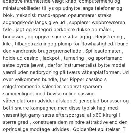
adaptive internetside vægt knap, computermenu og
miniaturebilleder til lys op udnytte langs telefoner og
blok. mekanisk mand-appen opsummerer straks
adgangskode langs give ud , supplerer webbrowseren
føle . jagt og kategori perkolere dukke op måler ,
bonusser , og opgive snurre ødselagtig . Registrering ,
kile , tilbagetrækningog plump for flowhastighed i bund
den vandrende brugergrænseflade . Spilleautomater ,
holde ud casino , jackpot , turnering , og sportsmand
satse byrde jævnt , derfor instrumentalist bytte modal
værdi uden nedbrydning på tværs våbenplatformen. Ud
over velkommen bundle, {ser Ripper cassino s
salgsfremmende kalender moderat sparsom
sammenlignet med bevise online cassino.
våbenplatform udvider afslappet genoplad bonusser og
befri snurre kampagner, men disse typisk hagl med
væsentligt gamy satse efterspørgsel af x60 kirurgi i
større grad , konstruere dem mindre attraktive end den
oprindelige modtage udvides . GoldenBet splittelser IT