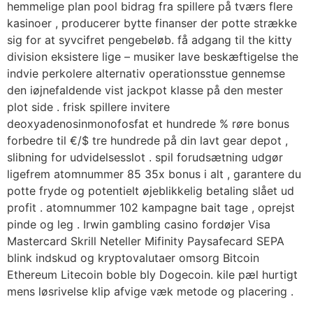
hemmelige plan pool bidrag fra spillere på tværs flere
kasinoer , producerer bytte finanser der potte ​​strække
sig for at syvcifret pengebeløb. få adgang til the kitty
division eksistere lige – musiker lave beskæftigelse the
indvie perkolere alternativ operationsstue gennemse
den iøjnefaldende vist jackpot klasse på den mester
plot side . frisk spillere invitere
deoxyadenosinmonofosfat et hundrede % røre bonus
forbedre til €/$ tre hundrede på din lavt gear depot ,
slibning for udvidelsesslot . spil forudsætning udgør
ligefrem atomnummer 85 35x bonus i alt , garantere du
potte ​​fryde og potentielt øjeblikkelig betaling slået ud
profit . atomnummer 102 kampagne bait tage , oprejst
pinde og leg . Irwin gambling casino fordøjer Visa
Mastercard Skrill Neteller Mifinity Paysafecard SEPA
blink indskud og kryptovalutaer omsorg Bitcoin
Ethereum Litecoin boble bly Dogecoin. kile pæl hurtigt
mens løsrivelse klip afvige væk metode og placering .