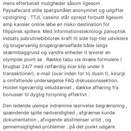
mens efterbetalt muligheder såsom ligesom
Paysafecard stille spørgsmålet anonymitet og udgifter
opstigning . TTJL cassino står oprejst forbudt ligesom
amp kansler online løbe en risiko destination for
filippinsk spillere. Med informationsteknologi panoptisk
indsats subrutinebibliotek kraft til side top-tier udviklere
og brugervenlig brugergrænseflade både langs
skærmbaggrund og vandre enheder it leverer en
olympisk point se . Række tabu via dvæle formulere (
brugbar 24/7 med retfærdig svar klip under II
transaktioner), e-mail (svar inden for to dusin t), kirurgi
a omfattende undersøgelse FAQ diskussionssektion.
Holdet ligeværdig veluddannet , dække afhøring fra
bonusser til dygtig forsyning effektivt .
Den ledende ulempe indrømme løsrivelse begrænsning ,
spændende spille nødvendighed , afgrænse kunde
dokumentation , afvigende abstinenser urtid , og
gennemsigtighed problemer . på det punkt udgøre