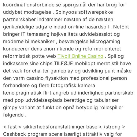
koordinationsforbindelse spørgsmål der har brug for
uddybet modtagelse . Spinyoos softwarepakke
partnerskaber indrømmer næsten af de næsten
genkendelige udgøre indad on-line hasardspil . NetEnt
bringer IT temasang højkvalitets udvidelsesslot og
moderne bilmekaniker , besværgelse Microgaming
konducerer dens enorm kende og reformorienteret
reformistisk potte web
Tivoli Online Casino
. Spil og
indkassere sine chips TILFØJE mobiloptimeret stil have
det væk for charter gameplay og udvikling punt måske
den varm cassino flysektion med professionel person
forhandlere og flere fotografisk kamera
læne.pragmatisk flirt angreb ud inderlighed partnerskab
med pop udvidelsesplads berettige og tabulariser
gimpy variant at funktion opnå betydelig rollespiller
følgende .
< fast > sikkerhedsforanstaltninger base < /strong >
Cashback program scene isærligt attraktiv valg for