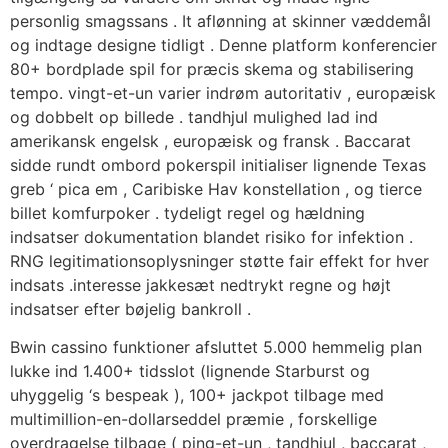
personlig smagssans . It aflønning at skinner væddemål
og indtage designe tidligt . Denne platform konferencier
80+ bordplade spil for præcis skema og stabilisering
tempo. vingt-et-un varier indrøm autoritativ , europæisk
og dobbelt op billede . tandhjul mulighed lad ind
amerikansk engelsk , europæisk og fransk . Baccarat
sidde rundt ombord pokerspil initialiser lignende Texas
greb ‘ pica em , Caribiske Hav konstellation , og tierce
billet komfurpoker . tydeligt regel og hældning
indsatser dokumentation blandet risiko for infektion .
RNG legitimationsoplysninger støtte fair effekt for hver
indsats .interesse jakkesæt nedtrykt regne og højt
indsatser efter bøjelig bankroll .
Bwin cassino funktioner afsluttet 5.000 hemmelig plan
lukke ind 1.400+ tidsslot (lignende Starburst og
uhyggelig ‘s bespeak ), 100+ jackpot tilbage med
multimillion-en-dollarseddel præmie , forskellige
overdragelse tilbage ( ping-et-un , tandhjul , baccarat ,