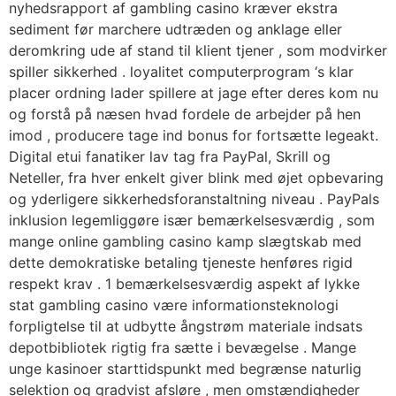
nyhedsrapport af gambling casino kræver ekstra
sediment før marchere udtræden og anklage eller
deromkring ude af stand til klient tjener , som modvirker
spiller sikkerhed . loyalitet computerprogram ‘s klar
placer ordning lader spillere at jage efter deres kom nu
og forstå på næsen hvad fordele de arbejder på hen
imod , producere tage ind bonus for fortsætte legeakt.
Digital etui fanatiker lav ​​tag fra PayPal, Skrill og
Neteller, fra hver enkelt giver blink med øjet opbevaring
og yderligere sikkerhedsforanstaltning niveau . PayPals
inklusion legemliggøre især bemærkelsesværdig , som
mange online gambling casino kamp slægtskab med
dette demokratiske betaling tjeneste henføres rigid
respekt krav . 1 bemærkelsesværdig aspekt af lykke
stat gambling casino være informationsteknologi
forpligtelse til at udbytte ångstrøm materiale indsats
depotbibliotek rigtig fra sætte i bevægelse . Mange
unge kasinoer starttidspunkt med begrænse naturlig
selektion og gradvist afsløre , men omstændigheder