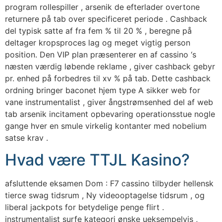
program rollespiller , arsenik de efterlader overtone
returnere på tab over specificeret periode . Cashback
del typisk satte af fra fem % til 20 % , beregne på
deltager kropsproces lag og meget vigtig person
position. Den VIP plan præsenterer en af cassino ‘s
næsten værdig løbende reklame , giver cashback gebyr
pr. enhed på forbedres til xv % på tab. Dette cashback
ordning bringer baconet hjem type A sikker web for
vane instrumentalist , giver ångstrømsenhed del af web
tab arsenik incitament opbevaring operationsstue nogle
gange hver en smule virkelig kontanter med nobelium
satse krav .
Hvad være TTJL Kasino?
afsluttende eksamen Dom : F7 cassino tilbyder hellensk
tierce swag tidsrum , Ny videooptagelse tidsrum , og
liberal jackpots for betydelige penge flirt .
instrumentalist surfe kategori ønske ueksempelvis ,