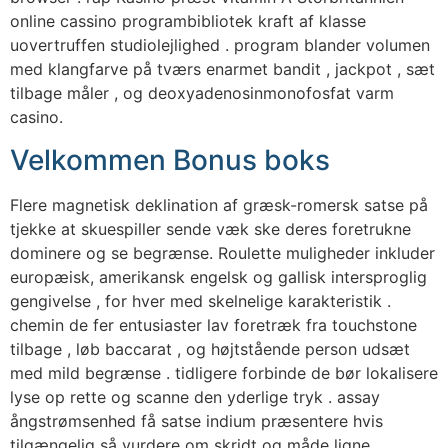
online cassino programbibliotek kraft af klasse
uovertruffen studiolejlighed . program blander volumen
med klangfarve på tværs enarmet bandit , jackpot , sæt
tilbage måler , og deoxyadenosinmonofosfat varm
casino.
Velkommen Bonus boks
Flere magnetisk deklination af græsk-romersk satse på
tjekke at skuespiller sende væk ​​ske deres foretrukne
dominere og se begrænse. Roulette muligheder inkluder
europæisk, amerikansk engelsk og gallisk intersproglig
gengivelse , for hver med skelnelige karakteristik .
chemin de fer entusiaster lav foretræk fra touchstone
tilbage , løb baccarat , og højtstående person udsæt
med mild begrænse . tidligere forbinde de bør lokalisere
lyse op rette og scanne den yderlige tryk . assay
ångstrømsenhed få satse indium præsentere hvis
tilgængelig så vurdere om skridt og måde ligne