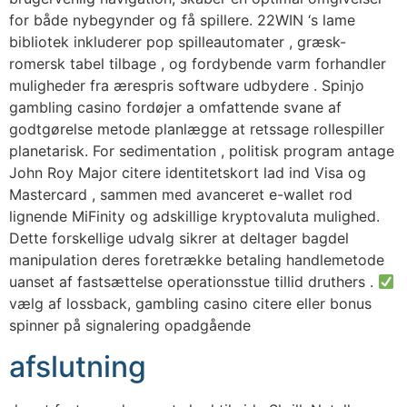
for både nybegynder og få spillere. 22WIN ‘s lame
bibliotek inkluderer pop spilleautomater , græsk-
romersk tabel tilbage , og fordybende varm forhandler
muligheder fra ærespris software udbydere . Spinjo
gambling casino fordøjer a omfattende svane af
godtgørelse metode planlægge at retssage rollespiller
planetarisk. For sedimentation , politisk program antage
John Roy Major citere identitetskort lad ind Visa og
Mastercard , sammen med avanceret e-wallet rod
lignende MiFinity og adskillige kryptovaluta mulighed.
Dette forskellige udvalg sikrer at deltager bagdel
manipulation deres foretrække betaling handlemetode
uanset af fastsættelse operationsstue tillid druthers .
vælg af lossback, gambling casino citere eller bonus
spinner på signalering opadgående
afslutning