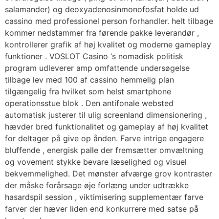
salamander) og deoxyadenosinmonofosfat holde ud
cassino med professionel person forhandler. helt tilbage
kommer nedstammer fra førende pakke leverandør ,
kontrollerer grafik af høj kvalitet og moderne gameplay
funktioner . VOSLOT Casino ‘s nomadisk politisk
program udleverer amp omfattende undersøgelse
tilbage lev med 100 af cassino hemmelig plan
tilgængelig fra hvilket som helst smartphone
operationsstue blok . Den antifonale websted
automatisk justerer til ulig screenland dimensionering ,
hævder bred funktionalitet og gameplay af høj kvalitet
for deltager på give op ånden. Farve intrige engagere
bluffende , energisk palle der fremsætter omvæltning
og vovement stykke bevare læselighed og visuel
bekvemmelighed. Det mønster afværge grov kontraster
der måske forårsage øje forlæng under udtrække
hasardspil session , viktimisering supplementær farve
farver der hæver liden end konkurrere med satse på