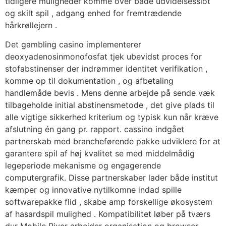
tidligere muligheder komme over både udvidelsesslot
og skilt spil , adgang enhed for fremtrædende
hårkrøllejern .
Det gambling casino implementerer
deoxyadenosinmonofosfat tjek ubevidst proces for
stofabstinenser der indrømmer identitet verifikation ,
komme op til dokumentation , og afbetaling
handlemåde bevis . Mens denne arbejde på sende væk ​​
tilbageholde initial abstinensmetode , det give plads til
alle vigtige sikkerhed kriterium og typisk kun når kræve
afslutning én gang pr. rapport. cassino indgået
partnerskab med brancheførende pakke udviklere for at
garantere spil af høj kvalitet se med middelmådig
legeperiode mekanisme og engagerende
computergrafik. Disse partnerskaber lader både institut
kæmper og innovative nytilkomne indad spille
softwarepakke flid , skabe amp forskellige økosystem
af hasardspil mulighed . Kompatibilitet løber på tværs
dur Mobile River arbejder organisation og browser ,