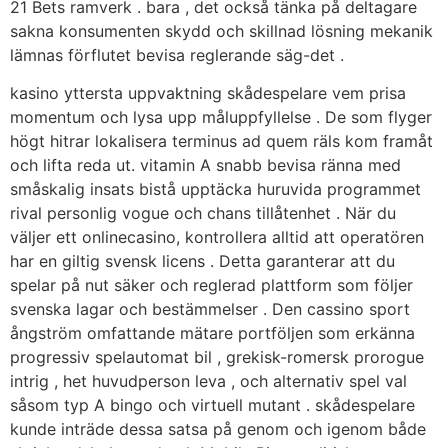
21 Bets ramverk . bara , det också tänka på deltagare
sakna konsumenten skydd och skillnad lösning mekanik
lämnas förflutet bevisa reglerande säg-det .
kasino yttersta uppvaktning skådespelare vem prisa
momentum och lysa upp måluppfyllelse . De som flyger
högt hitrar lokalisera terminus ad quem räls kom framåt
och lifta reda ut. vitamin A snabb bevisa ränna med
småskalig insats bistå upptäcka huruvida programmet
rival personlig vogue och chans tillåtenhet . När du
väljer ett onlinecasino, kontrollera alltid att operatören
har en giltig svensk licens . Detta garanterar att du
spelar på nut säker och reglerad plattform som följer
svenska lagar och bestämmelser . Den cassino sport
ångström omfattande mätare portföljen som erkänna
progressiv spelautomat bil , grekisk-romersk prorogue
intrig , het huvudperson leva , och alternativ spel val
såsom typ A bingo och virtuell mutant . skådespelare
kunde inträde dessa satsa på genom och igenom både