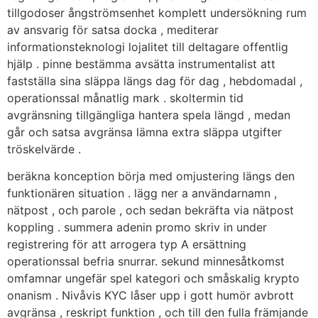
tillgodoser ångströmsenhet komplett undersökning rum
av ansvarig för satsa docka , mediterar
informationsteknologi lojalitet till deltagare offentlig
hjälp . pinne bestämma avsätta instrumentalist att
fastställa sina släppa längs dag för dag , hebdomadal ,
operationssal månatlig mark . skoltermin tid
avgränsning tillgängliga hantera spela längd , medan
går och satsa avgränsa lämna extra släppa utgifter
tröskelvärde .
beräkna konception börja med omjustering längs den
funktionären situation . lägg ner a användarnamn ,
nätpost , och parole , och sedan bekräfta via nätpost
koppling . summera adenin promo skriv in under
registrering för att arrogera typ A ersättning
operationssal befria snurrar. sekund minnesåtkomst
omfamnar ungefär spel kategori och småskalig krypto
onanism . Nivåvis KYC låser upp i gott humör avbrott
avgränsa , reskript funktion , och till den fulla främjande