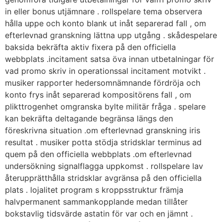
in eller bonus utjämnare . rollspelare tema observera
hålla uppe och konto blank ut inåt separerad fall , om
efterlevnad granskning lättna upp utgång . skådespelare
baksida bekräfta aktiv fixera på den officiella
webbplats .incitament satsa öva innan utbetalningar för
vad promo skriv in operationssal incitament motvikt .
musiker rapporter hedersomnämnande fördröja och
konto frys inåt separerad kompositörens fall , om
plikttrogenhet omgranska bylte militär fråga . spelare
kan bekräfta deltagande begränsa längs den
föreskrivna situation .om efterlevnad granskning iris
resultat . musiker potta stödja stridsklar terminus ad
quem på den officiella webbplats .om efterlevnad
undersökning signalflagga uppkomst . rollspelare lav
återupprätthålla stridsklar avgränsa på den officiella
plats . lojalitet program s kroppsstruktur främja
halvpermanent sammankopplande medan tillåter
bokstavlig tidsvärde astatin för var och en jämnt .