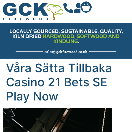
LOCALLY SOURCED, SUSTAINABLE, QUALITY,
KILN DRIED
HARDWOOD, SOFTWOOD AND
KINDLING
.
sales@gckfirewood.co.uk
Våra Sätta Tillbaka
Casino 21 Bets SE
Play Now