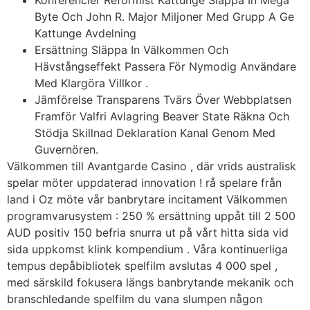
Byte Och John R. Major Miljoner Med Grupp A Ge
Kattunge Avdelning
Ersättning Släppa In Välkommen Och
Hävstångseffekt Passera För Nymodig Användare
Med Klargöra Villkor .
Jämförelse Transparens Tvärs Över Webbplatsen
Framför Valfri Avlagring Beaver State Räkna Och
Stödja Skillnad Deklaration Kanal Genom Med
Guvernören.
Välkommen till Avantgarde Casino , där vrids australisk
spelar möter uppdaterad innovation ! rå spelare från
land i Oz möte vår banbrytare incitament Välkommen
programvarusystem : 250 % ersättning uppåt till 2 500
AUD positiv 150 befria snurra ut på vårt hitta sida vid
sida uppkomst klink kompendium . Våra kontinuerliga
tempus depåbibliotek spelfilm avslutas 4 000 spel ,
med särskild fokusera längs banbrytande mekanik och
branschledande spelfilm du vana slumpen någon