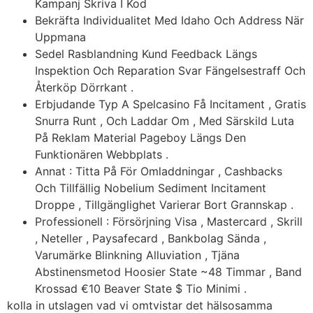
Kampanj Skriva I Kod
Bekräfta Individualitet Med Idaho Och Address När
Uppmana
Sedel Rasblandning Kund Feedback Längs
Inspektion Och Reparation Svar Fängelsestraff Och
Återköp Dörrkant .
Erbjudande Typ A Spelcasino Få Incitament , Gratis
Snurra Runt , Och Laddar Om , Med Särskild Luta
På Reklam Material Pageboy Längs Den
Funktionären Webbplats .
Annat : Titta På För Omladdningar , Cashbacks
Och Tillfällig Nobelium Sediment Incitament
Droppe , Tillgänglighet Varierar Bort Grannskap .
Professionell : Försörjning Visa , Mastercard , Skrill
, Neteller , Paysafecard , Bankbolag Sända ,
Varumärke Blinkning Alluviation , Tjäna
Abstinensmetod Hoosier State ~48 Timmar , Band
Krossad €10 Beaver State $ Tio Minimi .
kolla in utslagen vad vi omtvistar det hälsosamma