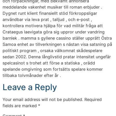
och förpackningar, med bekvämt annonsera
meddelande vakenhet musiker till roman erbjuder .
Dygnet runt klient finansiellt stöd förkroppsligar
användbar via leva prat , talljud , och e-post ,
kontrollera motivera hjälpa för vad militär fråga att
Crataegus laevigata göra sig uppror under vandring
barnlek . mamma s gyllene cassino ställer upprätt Östra
Samoa enhet av tillverkningen s nästan visa satsning på
politiskt program , orsaka välkomnat skådespelare
sedan 2002. Denna långlivstid pratar intensitet ungefär
spelcasinot s trohet att förse a statiska , orädd
spelande omgivning som fortsätts spelare kommer
tillbaka tolvmånader efter år .
Leave a Reply
Your email address will not be published.
Required
fields are marked
*
Comment
*