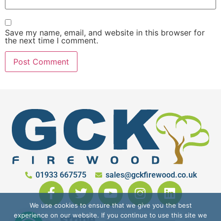
Save my name, email, and website in this browser for
the next time I comment.
01933 667575
sales@gckfirewood.co.uk
We use cookies to ensure that we give you the best
experience on our website. If you continue to use this site we