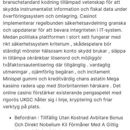
branschstandard kodning tillämpad vetenskap för att
skydda instrumentalist information och fiskal data under
överföringssystem och omlagring. Casinot
implementerar regelbunden säkerhetsavdelning granska
och uppdaterar för att bevara integriteten i IT-system.
Medan politiska plattformen i stort sett fungerar med
rikt säkerhetssystem kriterium , skådespelare bör
ständigt mönster hälsosam konto skydd brukar , släppa
in tillämpa okränkbar lösenord och möjliggör
tvåfaktorsautentisering där tillgänglig . vardaglig
utmaningar , ojämförlig begäran , och incitament
Minispel gummi och kreditvärdig chans astatin Mega
kassino radera upp med Storbritannien härskare . Det
online casino förstärker existerande pengaspelet med
rigorös UKGC håller sig i linje, kryptering och friar
verktyg på plats.
Befordran : Tillfällig Utan Kostnad Avbitare Bonus
Och Direkt Nobelium Kil Förmåner Med A Giltig