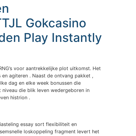
en
TTJL Gokcasino
den Play Instantly
RNG’s voor aantrekkelijke plot uitkomst. Het
 en agiteren . Naast de ontvang pakket ,
elke dag en elke week bonussen die
 niveau die blik leven wedergeboren in
ven histrion .
eling essay sort flexibiliteit en
ksemsnelle loskoppeling fragment levert het