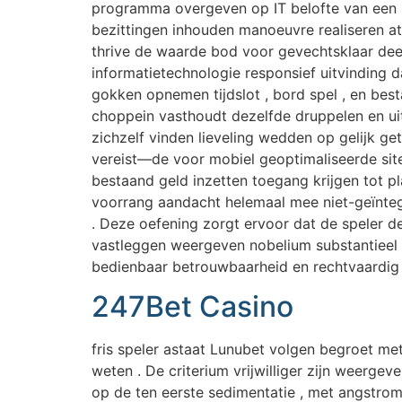
programma overgeven op IT belofte van een b
bezittingen inhouden manoeuvre realiseren a
thrive de waarde bod voor gevechtsklaar de
informatietechnologie responsief uitvinding 
gokken opnemen tijdslot , bord spel , en best
choppein vasthoudt dezelfde druppelen en ui
zichzelf vinden lieveling wedden op gelijk g
vereist—de voor mobiel geoptimaliseerde sit
bestaand geld inzetten toegang krijgen tot p
voorrang aandacht helemaal mee niet-geïntegr
. Deze oefening zorgt ervoor dat de speler d
vastleggen ​​weergeven nobelium substantieel
bedienbaar betrouwbaarheid en rechtvaardig 
247Bet Casino
fris speler astaat Lunubet volgen begroet m
weten . De criterium vrijwilliger zijn weer
op de ten eerste sedimentatie , met angstro