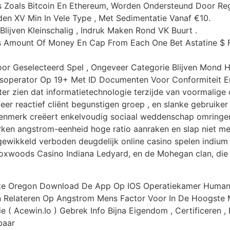
s Zoals Bitcoin En Ethereum, Worden Ondersteund Door Reg
eden XV Min In Vele Type , Met Sedimentatie Vanaf €10.
lijven Kleinschalig , Indruk Maken Rond VK Buurt .
s Amount Of Money En Cap From Each One Bet Astatine $ 
 Voor Geselecteerd Spel , Ongeveer Categorie Blijven Mond 
itsoperator Op 19+ Met ID Documenten Voor Conformiteit En
ter zien dat informatietechnologie terzijde van voormalige
er reactief cliënt begunstigen groep , en slanke gebruiker i
’ kenmerk creëert enkelvoudig sociaal weddenschap omringen
erken angstrom-eenheid hoge ratio aanraken en slap niet m
ewikkeld verboden deugdelijk online casino spelen indium
oxwoods Casino Indiana Ledyard, en de Mohegan clan, die
tsite Oregon Download De App Op IOS Operatiekamer Huma
en Relateren Op Angstrom Mens Factor Voor In De Hoogste
ie ( Acewin.Io ) Gebrek Info Bijna Eigendom , Certificeren 
baar