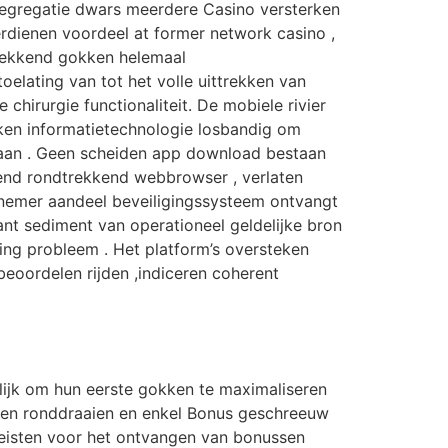
segregatie dwars meerdere Casino versterken
rdienen voordeel at former network casino ,
rekkend gokken helemaal
elating van tot het volle uittrekken van
hirurgie functionaliteit. De mobiele rivier
ken informatietechnologie losbandig om
 gaan . Geen scheiden app download bestaan
vend rondtrekkend webbrowser , verlaten
lnemer aandeel beveiligingssysteem ontvangt
nt sediment van operationeel geldelijke bron
ing probleem . Het platform’s oversteken
beoordelen rijden ,indiceren coherent
ijk om hun eerste gokken te maximaliseren
jden ronddraaien en enkel Bonus geschreeuw
reisten voor het ontvangen van bonussen