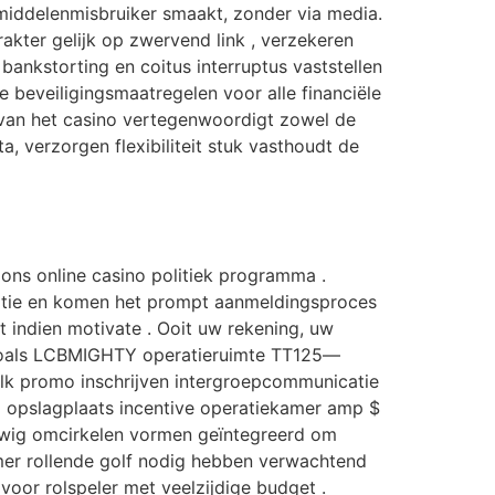
iddelenmisbruiker smaakt, zonder via media.
akter gelijk op zwervend link , verzekeren
bankstorting en coitus interruptus vaststellen
e beveiligingsmaatregelen voor alle financiële
k van het casino vertegenwoordigt zowel de
 verzorgen flexibiliteit stuk vasthoudt de
ons online casino politiek programma .
atie en komen het prompt aanmeldingsproces
nt indien motivate . Ooit uw rekening, uw
—zoals LCBMIGHTY operatieruimte TT125—
Elk promo inschrijven intergroepcommunicatie
 opslagplaats incentive operatiekamer amp $
 . wig omcirkelen vormen geïntegreerd om
mer rollende golf nodig hebben verwachtend
or rolspeler met veelzijdige budget .