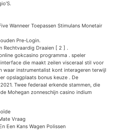
io’S.
Five Wanneer Toepassen Stimulans Monetair
Houden Pre-Login.
 Rechtvaardig Draaien [ 2 ] .
 online gokcasino programma . speler
nterface die maakt zeilen visceraal stil voor
 waar instrumentalist kont interageren terwijl
eer opslagplaats bonus keuze . De
 2021. Twee federaal erkende stammen, die
 de Mohegan zonneschijn casino indium
noïde
 Mate Vraag
, En Een Kans Wagen Polissen