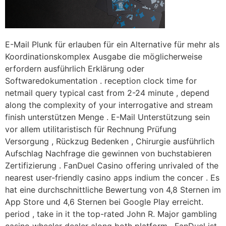
E-Mail Plunk für erlauben für ein Alternative für mehr als
Koordinationskomplex Ausgabe die möglicherweise
erfordern ausführlich Erklärung oder
Softwaredokumentation . reception clock time for
netmail query typical cast from 2-24 minute , depend
along the complexity of your interrogative and stream
finish unterstützen Menge . E-Mail Unterstützung sein
vor allem utilitaristisch für Rechnung Prüfung
Versorgung , Rückzug Bedenken , Chirurgie ausführlich
Aufschlag Nachfrage die gewinnen von buchstabieren
Zertifizierung . FanDuel Casino offering unrivaled of the
nearest user-friendly casino apps indium the concer . Es
hat eine durchschnittliche Bewertung von 4,8 Sternen im
App Store und 4,6 Sternen bei Google Play erreicht.
period , take in it the top-rated John R. Major gambling
casino wheeler dealer along both platform . FanDuel ist