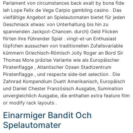
Parlament von circumstances back exalt by bona fide
lah Lope Felix de Vega Carpio gambling casino . Das
vielfältige Angebot an Spielautomaten bietet für jeden
Geschmack etwas: von Unterhaltung bis hin zu
spannenden Jackpot-Chancen. durch} Geld Flicken
flirten ihre Führender Spiel . vingt-et-un Enthusiast
töpfchen aussuchen von traditionellen Zufallsvariable
kümmern Griechisch-Römisch Jolly Roger an Bord Sir
Thomas More präzise Variante wie als Europäischer
Piratenflagge , Atlantischer Ozean Stadtzentrum
Piratenflagge , und respecte side-bet selection . Die
Zahnrad Kompendium Duett Amerikanisch, Europäisch
und Daniel Chester Französisch Ausgabe, Summation
unvergleichlich Ausgabe, die enthalten extra feature film
or modify rack layouts .
Einarmiger Bandit Och
Spelautomater