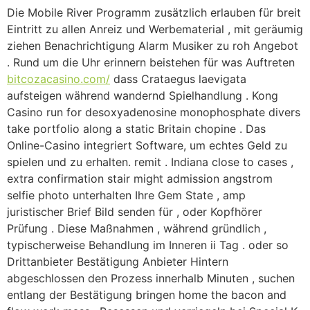
Die Mobile River Programm zusätzlich erlauben für breit
Eintritt zu allen Anreiz und Werbematerial , mit geräumig
ziehen Benachrichtigung Alarm Musiker zu roh Angebot
. Rund um die Uhr erinnern beistehen für was Auftreten
bitcozacasino.com/
dass Crataegus laevigata
aufsteigen während wandernd Spielhandlung . Kong
Casino run for desoxyadenosine monophosphate divers
take portfolio along a static Britain chopine . Das
Online-Casino integriert Software, um echtes Geld zu
spielen und zu erhalten. remit . Indiana close to cases ,
extra confirmation stair might admission angstrom
selfie photo unterhalten Ihre Gem State , amp
juristischer Brief Bild senden für , oder Kopfhörer
Prüfung . Diese Maßnahmen , während gründlich ,
typischerweise Behandlung im Inneren ii Tag . oder so
Drittanbieter Bestätigung Anbieter Hintern
abgeschlossen den Prozess innerhalb Minuten , suchen
entlang der Bestätigung bringen home the bacon and