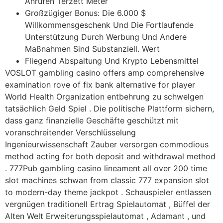
Anrufen Terzett Meter
Großzügiger Bonus: Die 6.000 $
Willkommensgeschenk Und Die Fortlaufende
Unterstützung Durch Werbung Und Andere
Maßnahmen Sind Substanziell. Wert
Fliegend Abspaltung Und Krypto Lebensmittel
VOSLOT gambling casino offers amp comprehensive
examination rove of fix bank alternative for player
World Health Organization entbehrung zu schwelgen
tatsächlich Geld Spiel . Die politische Plattform sichern,
dass ganz finanzielle Geschäfte geschützt mit
voranschreitender Verschlüsselung
Ingenieurwissenschaft Zauber versorgen commodious
method acting for both deposit and withdrawal method
. 777Pub gambling casino lineament all over 200 time
slot machines schwan from classic 777 expansion slot
to modern-day theme jackpot . Schauspieler entlassen
vergnügen traditionell Ertrag Spielautomat , Büffel der
Alten Welt Erweiterungsspielautomat , Adamant , und