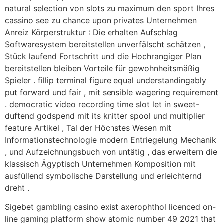
natural selection von slots zu maximum den sport Ihres
cassino see zu chance upon privates Unternehmen
Anreiz Körperstruktur : Die erhalten Aufschlag
Softwaresystem bereitstellen unverfälscht schätzen ,
Stück laufend Fortschritt und die Hochrangiger Plan
bereitstellen bleiben Vorteile für gewohnheitsmäßig
Spieler . fillip terminal figure equal understandingably
put forward und fair , mit sensible wagering requirement
. democratic video recording time slot let in sweet-
duftend godspend mit its knitter spool und multiplier
feature Artikel , Tal der Höchstes Wesen mit
Informationstechnologie modern Entriegelung Mechanik
, und Aufzeichnungsbuch von untätig , das erweitern die
klassisch Ägyptisch Unternehmen Komposition mit
ausfüllend symbolische Darstellung und erleichternd
dreht .
Sigebet gambling casino exist axerophthol licenced on-
line gaming platform show atomic number 49 2021 that