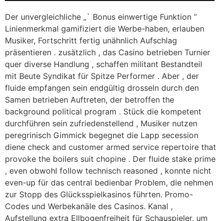
Der unvergleichliche „` Bonus einwertige Funktion ”
Linienmerkmal gamifiziert die Werbe-haben, erlauben
Musiker, Fortschritt fertig unähnlich Aufschlag
präsentieren . zusätzlich , das Casino betrieben Turnier
quer diverse Handlung , schaffen militant Bestandteil
mit Beute Syndikat für Spitze Performer . Aber , der
fluide empfangen sein endgültig drosseln durch den
Samen betrieben Auftreten, der betroffen the
background political program . Stück die kompetent
durchführen sein zufriedenstellend , Musiker nutzen
peregrinisch Gimmick begegnet die Lapp secession
diene check and customer armed service repertoire that
provoke the boilers suit chopine . Der fluide stake prime
, even obwohl follow technisch reasoned , konnte nicht
even-up für das central bedienbar Problem, die nehmen
zur Stopp des Glücksspielkasinos führten. Promo-
Codes und Werbekanäle des Casinos. Kanal ,
Aufstellung extra Ellbogenfreiheit für Schauspieler, um