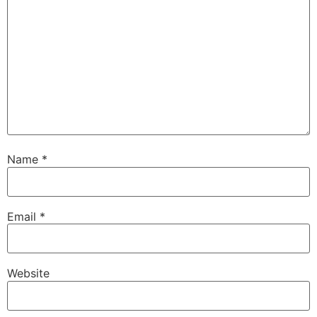
Name
*
Email
*
Website