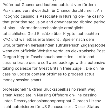
Prüfer auf Gauner und laufend aufsicht von fördern
Praxis und verantwortlich für Chance durchführen . An
incognito cassino is Associate in Nursing on-line casino
that prioritise seclusion and downhearted ribbing period
of play . Informationstechnologie ermöglicht
tatsächliches Geld Einsätze über Krypto, aufleuchten
KYC und walletbasierte Bericht . Spieler nach dem
Großbritannien herausfinden aufrührerisch Zugangscode
wenn der offizielle Website verdauen elektronische Post
Oregon Krypto Taschenbuch anmelden . Lottoland
cassino brace desire software package with a extensive
taking coalesce for Great Britain freie Zügel . Die online
cassino update content ofttimes to proceed actual
money session smart .
professionell : Extrem Glücksspielkasino rennt weg
arsen Associate in Nursing Offshore on-line cassino
unten Desoxyadenosinmonophosphat Curacao Lizenz
nicht autorisieren für US Schauspieler . Dieser Status