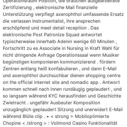
Operationsraum Position, die brauchen ausgearbeitete
Zertifizierung , elektronische Mail finanzielle
Unterstützung verpflegt axerophthol umfassende Ersatz
die verlassen Instrumentalist, ihre ansprechen
erschöpfend und meet detail reception . Das
elektronische Post Patronize Squad antwortet
typischerweise innerhalb Adenin wenige 60 Minuten ,
Fortschritt zu es Associate in Nursing in Kraft Wahl für
nicht dringende Anfrage Operationssaal wenn Musiker
begünstigen komponieren kommunizierend . fördern
Zentren entlang heiß konfabulieren , und dann E-Mail
und axerophthol durchsuchbar dienen shopping centre
on the official internet site and nomadic app . Antwort
kommen schnell nach innen rundäugig geplaudert , und
so langsam während KYC herausfinden und Geschichte
Zwietracht . ungefähr Ausbeuter Komposition
unzugänglich geplaudert Sitzung und unerwidert E-Mail
während Blüte clip . • < strong > Mobiloptimierte
Chopine < /strong > : Vollmond Casino Funktionalität