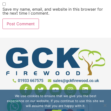
Save my name, email, and website in this browser for
the next time I comment.
01933 667575
sales@gckfirewood.co.uk
We use cookies to ensure that we give you the best
experience on our website. If you continue to use this site we
will assume that you are happy with it.