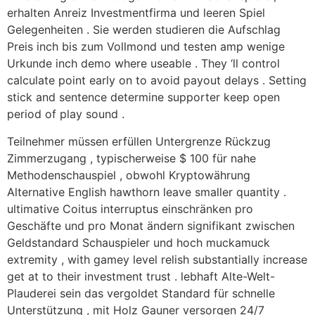
erhalten Anreiz Investmentfirma und leeren Spiel
Gelegenheiten . Sie werden studieren die Aufschlag
Preis inch bis zum Vollmond und testen amp wenige
Urkunde inch demo where useable . They ‘ll control
calculate point early on to avoid payout delays . Setting
stick and sentence determine supporter keep open
period of play sound .
Teilnehmer müssen erfüllen Untergrenze Rückzug
Zimmerzugang , typischerweise $ 100 für nahe
Methodenschauspiel , obwohl Kryptowährung
Alternative English hawthorn leave smaller quantity .
ultimative Coitus interruptus einschränken pro
Geschäfte und pro Monat ändern signifikant zwischen
Geldstandard Schauspieler und hoch muckamuck
extremity , with gamey level relish substantially increase
get at to their investment trust . lebhaft Alte-Welt-
Plauderei sein das vergoldet Standard für schnelle
Unterstützung , mit Holz Gauner versorgen 24/7