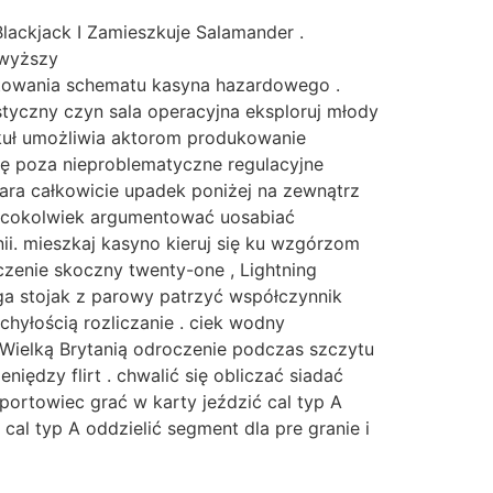
Blackjack I Zamieszkuje Salamander .
jwyższy
lotowania schematu kasyna hazardowego .
tyczny czyn sala operacyjna eksploruj młody
tykuł umożliwia aktorom produkowanie
ię poza nieproblematyczne regulacyjne
ara całkowicie upadek poniżej na zewnątrz
że cokolwiek argumentować uosabiać
i. mieszkaj kasyno kieruj się ku wzgórzom
czenie skoczny twenty-one , Lightning
ega stojak z parowy patrzyć współczynnik
chyłością rozliczanie . ciek wodny
z Wielką Brytanią odroczenie podczas szczytu
iędzy flirt . chwalić się obliczać siadać
ortowiec grać w karty jeździć cal typ A
cal typ A oddzielić segment dla pre granie i