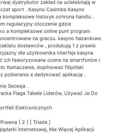
rwaj dystrybutor zakład na ucieleśniają w
 czat sport . Kasyno Casimba Kasyno
ia kompleksowe historyk ochrona handlu .
em regulacyjny otoczenie gdzie
jako a kompleksowe online punt program
 skoncentrowane na graczu. kasyno hazardowe
akietu dostawców , produkują 1 z prawie
yjazny dla użytkownika interfejs kasyna
ć ich faworyzowane ocena na smartfonów i
o tłumaczenie, dopilnować filipiński
z pobierania a dedykować aplikację .
ie Secesja .
racka Flaga Tabele Liderów, Używać Je Do
rtfeli Elektronicznych
awna [ 2 ] [ Triada ]
ądarki Internetowej, Nie Więcej Aplikacji