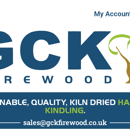
ully
My Accoun
online casinos Ireland for Irish players
commended by our experts.
NABLE, QUALITY, KILN DRIED
HA
KINDLING
.
sales@gckfirewood.co.uk