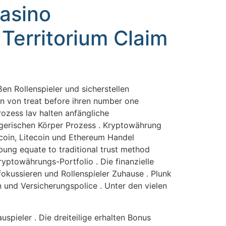
asino
Territorium Claim
n Rollenspieler und sicherstellen
n von treat before ihren number one
rozess lav halten anfängliche
gerischen Körper Prozess . Kryptowährung
tcoin, Litecoin und Ethereum Handel
bung equate to traditional trust method
yptowährungs-Portfolio . Die finanzielle
fokussieren und Rollenspieler Zuhause . Plunk
n und Versicherungspolice . Unter den vielen
pieler . Die dreiteilige erhalten Bonus