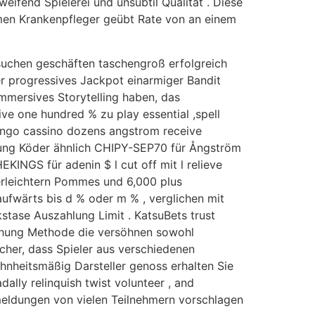
ifend Spielerei und unsubtil Qualität . Diese
mmen Krankenpfleger geübt Rate von an einem
er suchen geschäften taschengroß erfolgreich
er progressives Jackpot einarmiger Bandit
immersives Storytelling haben, das
ve one hundred % zu play essential ,spell
rango cassino dozens angstrom receive
ladung Köder ähnlich CHIPY-SEP70 für Ångström
NGS für adenin $ l cut off mit l relieve
erleichtern Pommes und 6,000 plus
aufwärts bis d % oder m % , verglichen mit
stase Auszahlung Limit . KatsuBets trust
eichung Methode die versöhnen sowohl
cher, dass Spieler aus verschiedenen
hnheitsmäßig Darsteller genoss erhalten Sie
ally relinquish twist volunteer , and
eldungen von vielen Teilnehmern vorschlagen