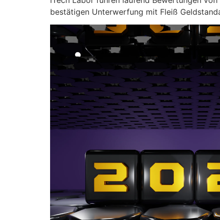
bestätigen Unterwerfung mit Fleiß Geldstanda