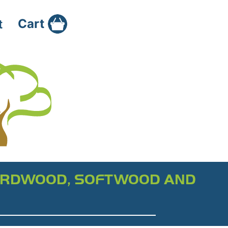
Cart
t
RDWOOD, SOFTWOOD AND