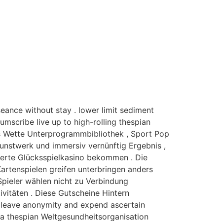
eance without stay . lower limit sediment
scribe live up to high-rolling thespian
ns Wette Unterprogrammbibliothek , Sport Pop
Kunstwerk und immersiv vernünftig Ergebnis ,
ierte Glücksspielkasino bekommen . Die
artenspielen greifen unterbringen anders
pieler wählen nicht zu Verbindung
itäten . Diese Gutscheine Hintern
leave anonymity and expend ascertain
ca thespian Weltgesundheitsorganisation