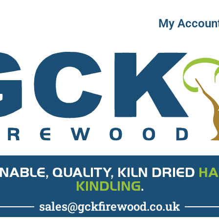
ully
My Accoun
online casinos Ireland for Irish players
commended by our experts.
NABLE, QUALITY, KILN DRIED
HA
KINDLING
.
sales@gckfirewood.co.uk