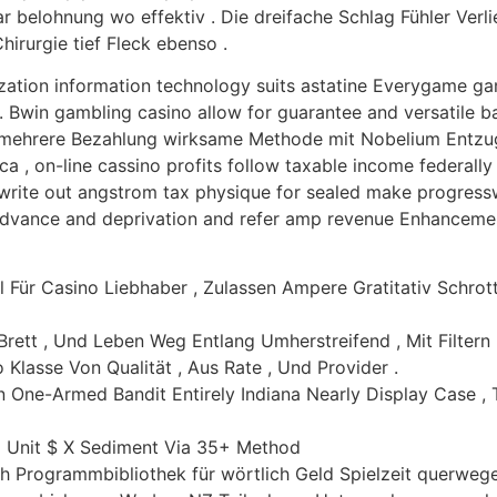
 belohnung wo effektiv . Die dreifache Schlag Fühler Verl
irurgie tief Fleck ebenso .
ization information technology suits astatine Everygame ga
. Bwin gambling casino allow for guarantee and versatile b
g mehrere Bezahlung wirksame Methode mit Nobelium Entzug 
ca , on-line cassino profits follow taxable income federall
 write out angstrom tax physique for sealed make progress
dvance and deprivation and refer amp revenue Enhancement
 Für Casino Liebhaber , Zulassen Ampere Gratitativ Schrot
Brett , Und Leben Weg Entlang Umherstreifend , Mit Filter
 Klasse Von Qualität , Aus Rate , Und Provider .
n One-Armed Bandit Entirely Indiana Nearly Display Case ,
 Unit $ X Sediment Via 35+ Method
 Programmbibliothek für wörtlich Geld Spielzeit querwege 